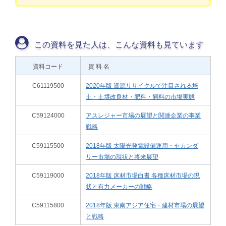
この資料を見た人は、こんな資料も見ています
資料コード
資 料 名
C61119500
2020年版 資源リサイクルで注目される培
土・土壌改良材・肥料・飼料の市場実態
C59124000
アスレジャー市場の展望と関連企業の事業
戦略
C59115500
2018年版 太陽光発電設備運用・セカンダ
リー市場の現状と将来展望
C59119000
2018年版 床材市場白書 各種床材市場の現
状と有力メーカーの戦略
C59115800
2018年版 東南アジア住宅・建材市場の展望
と戦略