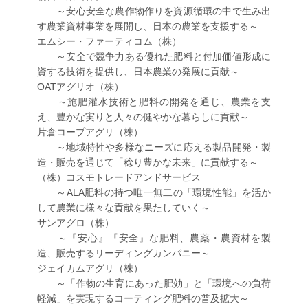
～安心安全な農作物作りを資源循環の中で生み出
す農業資材事業を展開し、日本の農業を支援する～
エムシー・ファーティコム（株）
～安全で競争力ある優れた肥料と付加価値形成に
資する技術を提供し、日本農業の発展に貢献～
OATアグリオ（株）
～施肥灌水技術と肥料の開発を通じ、農業を支
え、豊かな実りと人々の健やかな暮らしに貢献～
片倉コープアグリ（株）
～地域特性や多様なニーズに応える製品開発・製
造・販売を通じて「稔り豊かな未来」に貢献する～
（株）コスモトレードアンドサービス
～ALA肥料の持つ唯一無二の「環境性能」を活か
して農業に様々な貢献を果たしていく～
サンアグロ（株）
～『安心』『安全』な肥料、農薬・農資材を製
造、販売するリーディングカンパニー～
ジェイカムアグリ（株）
～「作物の生育にあった肥効」と「環境への負荷
軽減」を実現するコーティング肥料の普及拡大～