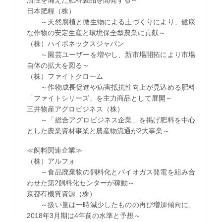
日本肥糧（株）
～天然腐植と微生物による土づくりにより、健康
な作物の安定生産と環境保全型農業に貢献～
（株）ハイポネックスジャパン
～園芸ユーザーを増やし、新市場開拓により市場
自体の拡大を図る～
（株）ファイトクローム
～作物成長促進や病害抵抗性向上が見込める肥料
「ファイトシリーズ」を主力商品として展開～
三井物産アグロビジネス（株）
～「総合アグロビジネス企業」を掲げ肥料を中心
とした農業資材事業と農産物流通が2大事業～
≪飼料関連企業≫
（株）アルフォ
～食品廃棄物の飼料化とバイオガス発電を組み合
わせた第2飼料化センターが稼動～
京都有機質資源（株）
～扱い量は一時減少したものの再び増加傾向に、
2018年3月期は4年前の水準と予想～