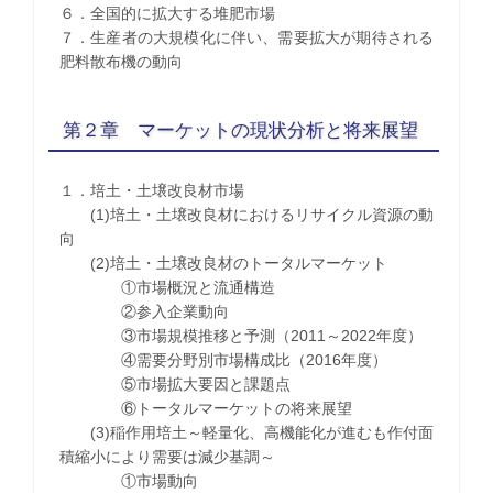
６．全国的に拡大する堆肥市場
７．生産者の大規模化に伴い、需要拡大が期待される
肥料散布機の動向
第２章 マーケットの現状分析と将来展望
１．培土・土壌改良材市場
(1)培土・土壌改良材におけるリサイクル資源の動
向
(2)培土・土壌改良材のトータルマーケット
①市場概況と流通構造
②参入企業動向
③市場規模推移と予測（2011～2022年度）
④需要分野別市場構成比（2016年度）
⑤市場拡大要因と課題点
⑥トータルマーケットの将来展望
(3)稲作用培土～軽量化、高機能化が進むも作付面
積縮小により需要は減少基調～
①市場動向