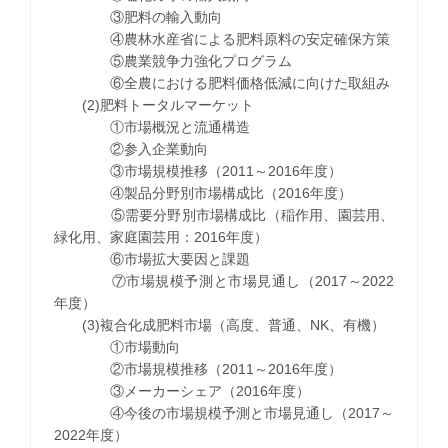
③肥料の輸入動向
④農林水産省による肥料原料の安定確保方策
⑤農業競争力強化プログラム
⑥全農における肥料価格低減に向けた取組み
(2)肥料トータルマーケット
①市場概況と流通構造
②参入企業動向
③市場規模推移（2011～2016年度）
④製品分野別市場構成比（2016年度）
⑤需要分野別市場構成比（稲作用、園芸用、
緑化用、家庭園芸用：2016年度）
⑥市場拡大要因と課題
⑦市場規模予測と市場見通し（2017～2022
年度）
(3)複合化成肥料市場（高度、普通、NK、有機）
①市場動向
②市場規模推移（2011～2016年度）
③メーカーシェア（2016年度）
④今後の市場規模予測と市場見通し（2017～
2022年度）