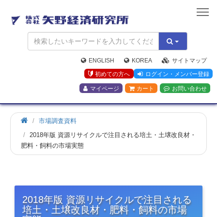
矢
野
経
済
研
究
ENGLISH
KOREA
サイトマップ
所
初めての方へ
ログイン・メンバー登録
マイページ
カート
お問い合わせ
市場調査資料
2018年版 資源リサイクルで注目される培土・土壌改良材・
肥料・飼料の市場実態
2018年版 資源リサイクルで注目される
培土・土壌改良材・肥料・飼料の市場