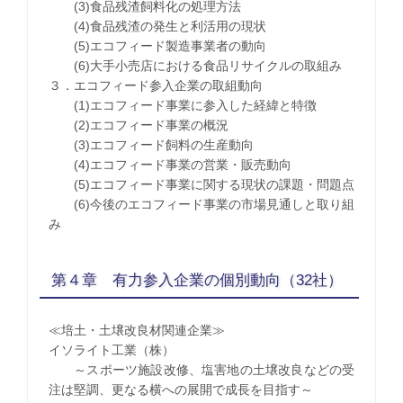
(3)食品残渣飼料化の処理方法
(4)食品残渣の発生と利活用の現状
(5)エコフィード製造事業者の動向
(6)大手小売店における食品リサイクルの取組み
３．エコフィード参入企業の取組動向
(1)エコフィード事業に参入した経緯と特徴
(2)エコフィード事業の概況
(3)エコフィード飼料の生産動向
(4)エコフィード事業の営業・販売動向
(5)エコフィード事業に関する現状の課題・問題点
(6)今後のエコフィード事業の市場見通しと取り組
み
第４章 有力参入企業の個別動向（32社）
≪培土・土壌改良材関連企業≫
イソライト工業（株）
～スポーツ施設改修、塩害地の土壌改良などの受
注は堅調、更なる横への展開で成長を目指す～