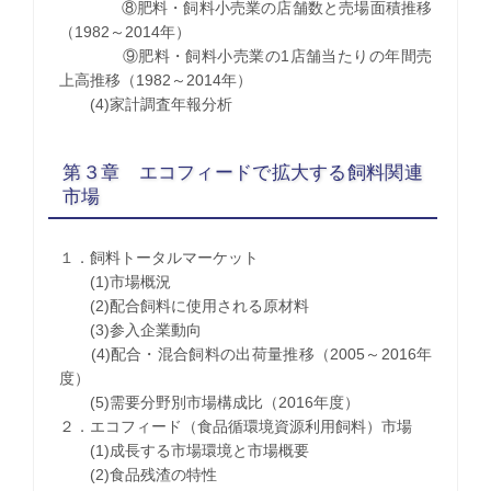
⑧肥料・飼料小売業の店舗数と売場面積推移
（1982～2014年）
⑨肥料・飼料小売業の1店舗当たりの年間売
上高推移（1982～2014年）
(4)家計調査年報分析
第３章 エコフィードで拡大する飼料関連
市場
１．飼料トータルマーケット
(1)市場概況
(2)配合飼料に使用される原材料
(3)参入企業動向
(4)配合・混合飼料の出荷量推移（2005～2016年
度）
(5)需要分野別市場構成比（2016年度）
２．エコフィード（食品循環境資源利用飼料）市場
(1)成長する市場環境と市場概要
(2)食品残渣の特性