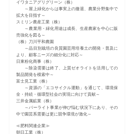
イワタニアグリグリーン（株）
～屋上緑化からは事実上の撤退、農業分野集中で
拡大を目指す～
スミリン農産工業（株）
～農業用・緑化用途は成長、生産農家を中心に販
売強化を図る～
（株）刀川平和農園
～品目別栽培の良質園芸用培養土の開発・普及に
より、顧客ニーズの細分化に対応～
日東粉化商事（株）
～除染需要は終了、上質ゼオライトを活用しての
製品開発を模索中～
富士見工業（株）
～資源の「エコサイクル運動」を通じて、環境保
全・持続・循環型社会の実現に向けて貢献～
三井金属鉱業（株）
～パーライト事業が伸び悩む状況下にあり、その
中で園芸系需要は更に競争環境が激化～
≪肥料関連企業≫
朝日工業（株）