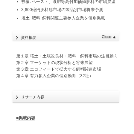
被覆､ペースト、液肥等高付加価値肥料の市場展望
3,600億円肥料総市場の製品別市場将来予測
培土･肥料･飼料関連主要参入企業を個別掲載
Close
▲
資料概要
第１章 培土・土壌改良材・肥料・飼料市場の注目動向
第２章 マーケットの現状分析と将来展望
第３章 エコフィードで拡大する飼料関連市場
第４章 有力参入企業の個別動向（32社）
リサーチ内容
■掲載内容