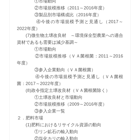
①市場動向
②市場規模推移（2011～2016年度）
③製品別市場構成比（2016年度）
④今後の市場規模予測と見通し（2017～
2022年度）
(7)微生物土壌改良材 ～環境保全型農業への適合
資材であるも需要は減少基調～
①市場動向
②市場規模推移（ＶＡ菌根菌：2011～2016
年度）
③参入企業動向（ＶＡ菌根菌）
④今後の市場規模予測と見通し（ＶＡ菌根
菌：2017～2022年度）
(8)政令指定土壌改良材（ＶＡ菌根菌除く）
①土壌改良材と市場動向
②市場規模推移（2009～2016年度）
③参入企業一覧
２．肥料市場
(1)肥料におけるリサイクル資源の動向
①リン鉱石の輸入動向
②塩化カリの輸入動向