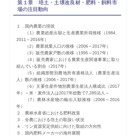
第１章 培土・土壌改良材・肥料・飼料市
場の注目動向
１．国内農業の現状
（1）農業総産出額と生産農業所得推移（1984、
2011～2016年）
（2）農業就業人口の推移（2006～2017年）
（3）販売農家戸数の推移（1995～2017年）
（4）販売農家における農業生産関連事業に取り
組んでいる割合（2017年）
（5）組織形態別農地所有適格法人（農業生産法
人）数の推移（2006～2017年）
（6）主要生産作物別農業生産法人構成比（2017
年）～米・麦作法人は2017年総数で7,285法人～
（7）農林水産物の輸出入額推移（2006～2016
年）
２．農林水産省における肥料政策
３．全農における培土の取扱い状況
４．リン資源安定供給に向けた取組の方向性
５．国内肥料メーカーの海外展開