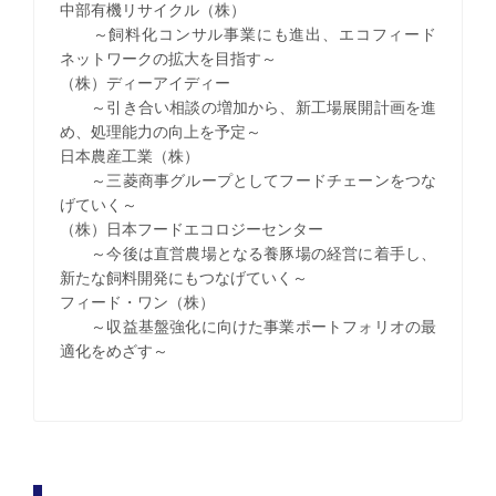
中部有機リサイクル（株）
～飼料化コンサル事業にも進出、エコフィード
ネットワークの拡大を目指す～
（株）ディーアイディー
～引き合い相談の増加から、新工場展開計画を進
め、処理能力の向上を予定～
日本農産工業（株）
～三菱商事グループとしてフードチェーンをつな
げていく～
（株）日本フードエコロジーセンター
～今後は直営農場となる養豚場の経営に着手し、
新たな飼料開発にもつなげていく～
フィード・ワン（株）
～収益基盤強化に向けた事業ポートフォリオの最
適化をめざす～