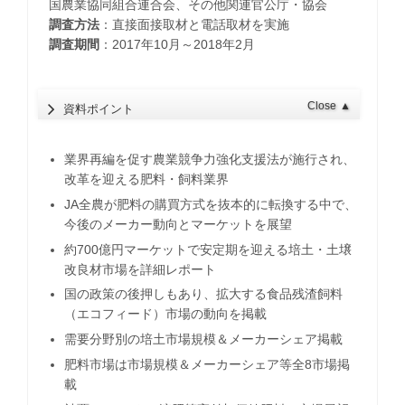
国農業協同組合連合会、その他関連官公庁・協会
調査方法
：直接面接取材と電話取材を実施
調査期間
：2017年10月～2018年2月
Close
▲
資料ポイント
業界再編を促す農業競争力強化支援法が施行され、
改革を迎える肥料・飼料業界
JA全農が肥料の購買方式を抜本的に転換する中で、
今後のメーカー動向とマーケットを展望
約700億円マーケットで安定期を迎える培土・土壌
改良材市場を詳細レポート
国の政策の後押しもあり、拡大する食品残渣飼料
（エコフィード）市場の動向を掲載
需要分野別の培土市場規模＆メーカーシェア掲載
肥料市場は市場規模＆メーカーシェア等全8市場掲
載