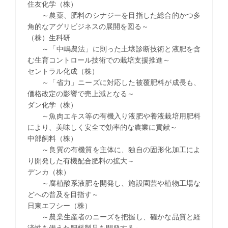
住友化学（株）
～農薬、肥料のシナジーを目指した総合的かつ多
角的なアグリビジネスの展開を図る～
（株）生科研
～「中嶋農法」に則った土壌診断技術と液肥を含
む生育コントロール技術での栽培支援推進～
セントラル化成（株）
～「省力」ニーズに対応した被覆肥料が成長も、
価格改定の影響で売上減となる～
ダン化学（株）
～魚肉エキス等の有機入り液肥や養液栽培用肥料
により、美味しく安全で効率的な農業に貢献～
中部飼料（株）
～良質の有機質を主体に、独自の固形化加工によ
り開発した有機配合肥料の拡大～
デンカ（株）
～腐植酸系液肥を開発し、施設園芸や植物工場な
どへの普及を目指す～
日東エフシー（株）
～農業生産者のニーズを把握し、確かな品質と経
済性を備えた肥料製品を開発する～