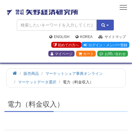
矢
野
経
済
研
究
ENGLISH
KOREA
サイトマップ
所
初めての方へ
ログイン・メンバー登録
マイページ
カート
お問い合わせ
ホ
販売商品
マーケットシェア事典オンライン
ー
マーケットデータ選択
電力（料金収入）
ム
電力（料金収入）