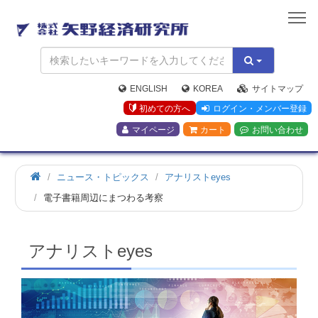
矢
野
経
済
研
究
ENGLISH
KOREA
サイトマップ
所
初めての方へ
ログイン・メンバー登録
マイページ
カート
お問い合わせ
ホ
ニュース・トピックス
アナリストeyes
ー
電子書籍周辺にまつわる考察
ム
アナリストeyes