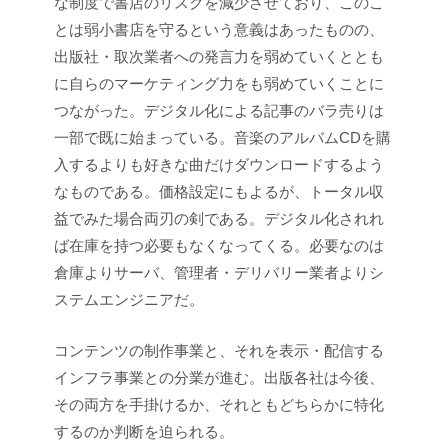
な制度で書店のリスクを減少させており、このこ
とは弱小書店を守るという意義はあったものの、
出版社・取次業者への発言力を弱めていくととも
に自らのマーケティング力をも弱めていくことに
つながった。デジタル化による記事のバラ売りは
一部で既に始まっている。音楽のアルバムCDを購
入するよりも好きな曲だけダウンロードするよう
なものである。価格設定にもよるが、トータル収
益でみた場合両刃の剣である。デジタル化されれ
ば在庫を持つ必要もなくなってくる。必要なのは
倉庫よりサーバ、管理者・デリバリー業者よりシ
ステムエンジニアだ。
コンテンツの制作事業と、それを表示・配信する
インフラ事業との分業が進む。出版各社は今後、
その両方を手掛けるか、それともどちらかに特化
するのか判断を迫られる。