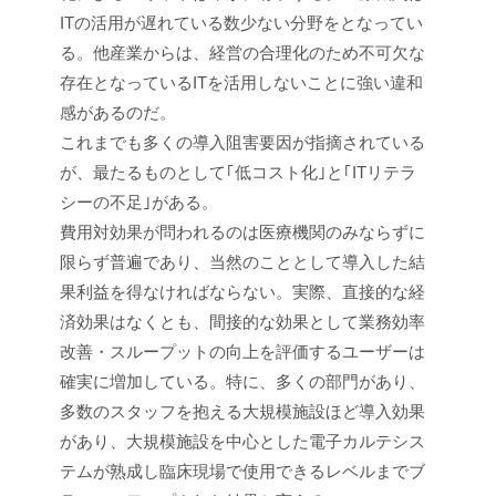
ITの活用が遅れている数少ない分野をとなってい
る。他産業からは、経営の合理化のため不可欠な
存在となっているITを活用しないことに強い違和
感があるのだ。
これまでも多くの導入阻害要因が指摘されている
が、最たるものとして｢低コスト化｣と｢ITリテラ
シーの不足｣がある。
費用対効果が問われるのは医療機関のみならずに
限らず普遍であり、当然のこととして導入した結
果利益を得なければならない。実際、直接的な経
済効果はなくとも、間接的な効果として業務効率
改善・スループットの向上を評価するユーザーは
確実に増加している。特に、多くの部門があり、
多数のスタッフを抱える大規模施設ほど導入効果
があり、大規模施設を中心とした電子カルテシス
テムが熟成し臨床現場で使用できるレベルまでブ