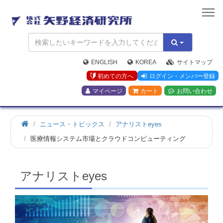
矢
野
経
済
研
究
ENGLISH
KOREA
サイトマップ
所
初めての方へ
ログイン・メンバー登録
マイページ
カート
お問い合わせ
ホ
ニュース・トピックス
アナリストeyes
ー
医療情報システム市場とクラウドコンピューティング
ム
アナリストeyes