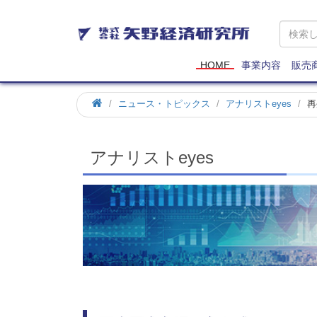
矢
野
経
済
HOME
事業内容
販売
研
究
ホ
ニュース・トピックス
アナリストeyes
再
所
ー
ム
アナリストeyes