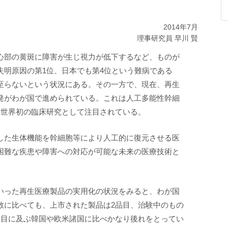
2014年7月
理事研究員 早川 賢
心部の黄斑に障害が生じ視力が低下するなど、ものが
失明原因の第1位、日本でも第4位という難病である
至らないという状況にある。その一方で、現在、再生
発がわが国で進められている。これは人工多能性幹細
う世界初の臨床研究として注目されている。
した生体機能を幹細胞等により人工的に復元させる医
困難な疾患や障害への対応が可能な未来の医療技術と
いった再生医療製品の実用化の状況をみると、わが国
数に比べても、上市された製品は2品目、治験中のもの
品目に及ぶ韓国や欧米諸国に比べかなり後れをとってい