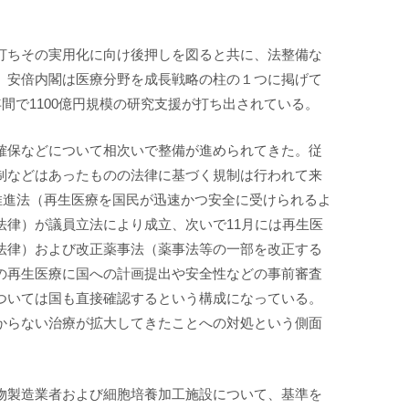
打ちその実用化に向け後押しを図ると共に、法整備な
。安倍内閣は医療分野を成長戦略の柱の１つに掲げて
年間で1100億円規模の研究支援が打ち出されている。
確保などについて相次いで整備が進められてきた。従
制などはあったものの法律に基づく規制は行われて来
療推進法（再生医療を国民が迅速かつ安全に受けられるよ
法律）が議員立法により成立、次いで11月には再生医
法律）および改正薬事法（薬事法等の一部を改正する
の再生医療に国への計画提出や安全性などの事前審査
ついては国も直接確認するという構成になっている。
からない治療が拡大してきたことへの対処という側面
物製造業者および細胞培養加工施設について、基準を