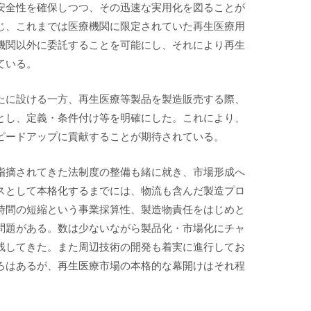
安全性を確保しつつ、その迅速な実用化を図ることが
じ、これまでは医療機関に限定されていた再生医療用
機関以外に委託することを可能にし、それにより再生
ている。
たに設ける一方、再生医療等製品を製造販売する際、
とし、定義・条件付け等を明確にした。これにより、
ピードアップに貢献することが期待されている。
指摘されてきた法制度の整備も緒に就き、市場形成へ
スとして本格化するまでには、物流も含んだ製造プロ
時間の短縮という事業採算性、製造物責任をはじめと
問題がある。数は少ないながら製品化・市場化にチャ
残してきた。また周辺技術の開発も着実に進行してお
ろはあるが、再生医療市場の本格的な幕開けはそれ程