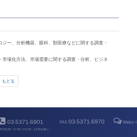
ロジー、分析機器、眼科、獣医療などに関する調査・
・市場化方法、市場需要に関する調査・分析、ビジネ
。
もどる
03
5371
6970
03
5371
6901
FAX
-
-
Web
-
-
平日9:00～17:00 ※12:00～13:00を除く）