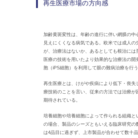
再生医療市場の方向感
加齢黄斑変性は、年齢の進行に伴い網膜の中
見えにくくなる病気である。欧米では成人の
が、治療法はないか、あるとしても根治には
医療の技術を用いたより効果的な治療法の開
胞（iPS細胞）を利用して眼の難病治療を行
再生医療とは、けがや疾病により低下・喪失
療技術のことを言い、従来の方法では治療が
期待されている。
培養細胞や培養細胞によって作られる組織と
の場合、製品のシーズともいえる臨床研究の
は4品目に過ぎず、上市製品が合わせて数十