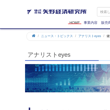
矢
野
経
済
HOME
事業内容
販売
研
究
ホ
ニュース・トピックス
アナリストeyes
健
所
ー
ム
アナリストeyes