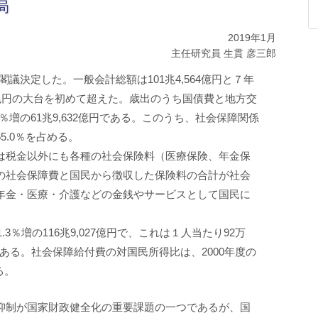
局
2019年1月
主任研究員 生貫 彦三郎
を閣議決定した。一般会計総額は101兆4,564億円と７年
兆円の大台を初めて超えた。歳出のうち国債費と地方交
％増の61兆9,632億円である。このうち、社会保障関係
55.0％を占める。
は税金以外にも各種の社会保険料（医療保険、年金保
の社会保障費と国民から徴収した保険料の合計が社会
年金・医療・介護などの金銭やサービスとして国民に
3％増の116兆9,027億円で、これは１人当たり92万
負担である。社会保障給付費の対国民所得比は、2000年度の
る。
抑制が国家財政健全化の重要課題の一つであるが、国