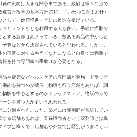
付費の動向は大きな関心事である。政府は様々な形で
運営と改革の基本方針2017」（いわゆる骨太方針）
つとして、健康増進・予防の推進を挙げている。
サプリメントなどを利用する人も多い。手軽に摂取で
うとする意識は高まっている。数ある商品の中からど
、予算などから決定されていると思われる。しかし、
体の不調に対する手当てなどになると自身では判断で
情報を持つ専門家の手助けが必要となる。
薬品や健康などヘルスケアの専門店が薬局、ドラッグ
剤機能を持つのが薬局（物販も行う店舗もあれば、調
で物販を中心とするのがドラッグストア、物販のみで
メージを持つ人が多いと思われる。
局に分類される。また、薬局には薬剤師が常駐してい
務する店舗もあれば、登録販売者という薬剤師とは異
タイプは様々で、店舗名や外観では区別がつきにくい