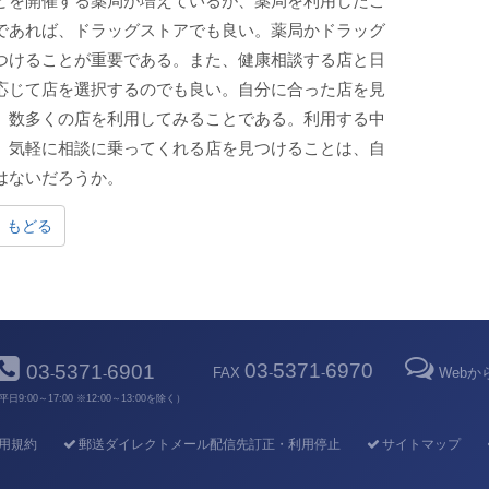
どを開催する薬局が増えているが、薬局を利用したこ
であれば、ドラッグストアでも良い。薬局かドラッグ
つけることが重要である。また、健康相談する店と日
応じて店を選択するのでも良い。自分に合った店を見
、数多くの店を利用してみることである。利用する中
。気軽に相談に乗ってくれる店を見つけることは、自
はないだろうか。
もどる
03
5371
6970
03
5371
6901
FAX
-
-
Web
-
-
平日9:00～17:00 ※12:00～13:00を除く）
用規約
郵送ダイレクトメール配信先訂正・利用停止
サイトマップ