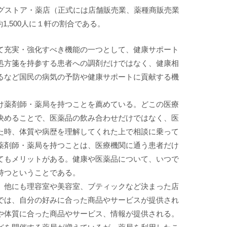
ドラッグストア・薬店（正式には店舗販売業、薬種商販売業
口約1,500人に１軒の割合である。
て充実・強化すべき機能の一つとして、健康サポート
処方箋を持参する患者への調剤だけではなく、健康相
るなど国民の病気の予防や健康サポートに貢献する機
け薬剤師・薬局を持つことを薦めている。どこの医療
決めることで、医薬品の飲み合わせだけではなく、医
た時、体質や病歴を理解してくれた上で相談に乗って
薬剤師・薬局を持つことは、医療機関に通う患者だけ
てもメリットがある。健康や医薬品について、いつで
持つということである。
、他にも理容室や美容室、ブティックなど決まった店
では、自分の好みに合った商品やサービスが提供され
や体質に合った商品やサービス、情報が提供される。