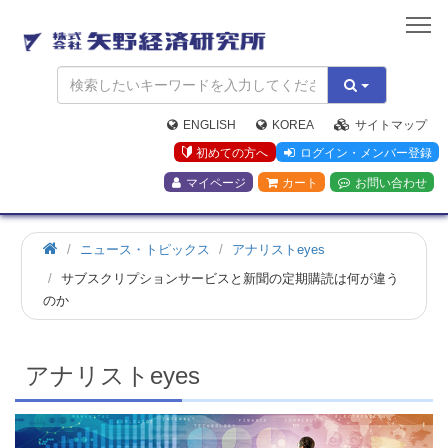
矢
野
経
済
研
究
ENGLISH
KOREA
サイトマップ
所
初めての方へ
ログイン・メンバー登録
マイページ
カート
お問い合わせ
ホ
ニュース・トピックス
アナリストeyes
ー
サブスクリプションサービスと新聞の定期購読は何が違う
ム
のか
アナリストeyes