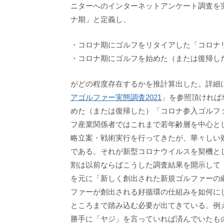
ニターへのインターネットアンケート調査を実
ナ期」と定義し、
・コロナ期にゴルフをリタイアした「コロナ
・コロナ期にゴルフを始めた（または復帰し
がどの程度存在するかを推計算出した。詳細
アゴルファー実態調査2021
」を参照頂ければ
めた（または復帰した）「コロナ参入ゴルフ
フ産業関係者ではこれまで若年齢層を中心と
略立案・戦術実行を行ってきたが、華々しい
である。それが新型コロナウイルスを契機と
割は以前ならばこうした調査結果を開示して
を元に「新しく創出された新規ゴルファーの
ファーが創出される好循環の仕組みを如何に
ところまで踏み込む必要が出てきている。例
勝手に「ヤジ」を言っていれば済んでいたも