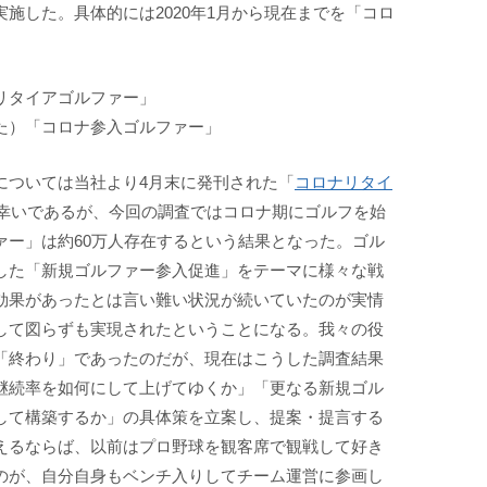
施した。具体的には2020年1月から現在までを「コロ
リタイアゴルファー」
た）「コロナ参入ゴルファー」
については当社より4月末に発刊された「
コロナリタイ
幸いであるが、今回の調査ではコロナ期にゴルフを始
ァー」は約60万人存在するという結果となった。ゴル
した「新規ゴルファー参入促進」をテーマに様々な戦
効果があったとは言い難い状況が続いていたのが実情
して図らずも実現されたということになる。我々の役
「終わり」であったのだが、現在はこうした調査結果
継続率を如何にして上げてゆくか」「更なる新規ゴル
して構築するか」の具体策を立案し、提案・提言する
えるならば、以前はプロ野球を観客席で観戦して好き
のが、自分自身もベンチ入りしてチーム運営に参画し