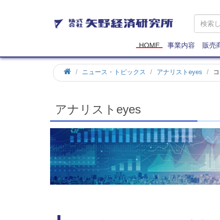
矢
野
経
済
HOME
事業内容
販売
研
究
ホ
ニュース・トピックス
アナリストeyes
コ
所
ー
ム
アナリストeyes