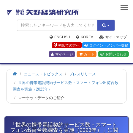
矢
野
経
済
研
究
ENGLISH
KOREA
サイトマップ
所
初めての方へ
ログイン・メンバー登録
マイページ
カート
お問い合わせ
ホ
ニュース・トピックス
プレスリリース
ー
世界の携帯電話契約サービス数・スマートフォン出荷台数
ム
調査を実施（2023年）
マーケットデータのご紹介
「世界の携帯電話契約サービス数・スマート
フォン出荷台数調査を実施（2023年）」に関