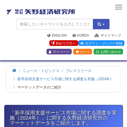
矢
野
経
済
研
究
ENGLISH
KOREA
サイトマップ
所
初めての方へ
ログイン・メンバー登録
マイページ
カート
お問い合わせ
ホ
ニュース・トピックス
プレスリリース
ー
新卒採用支援サービス市場に関する調査を実施（2024年）
ム
マーケットデータのご紹介
「新卒採用支援サービス市場に関する調査を実
施（2024年）」に関する矢野経済研究所の
マーケットデータをご紹介します。