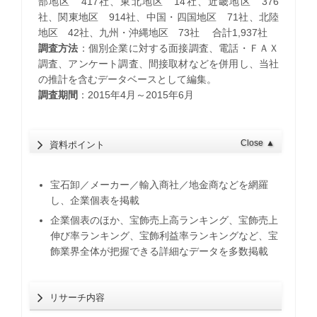
部地区 417社、東北地区 14社、近畿地区 376
社、関東地区 914社、中国・四国地区 71社、北陸
地区 42社、九州・沖縄地区 73社 合計1,937社
調査方法
：個別企業に対する面接調査、電話・ＦＡＸ
調査、アンケート調査、間接取材などを併用し、当社
の推計を含むデータベースとして編集。
調査期間
：2015年4月～2015年6月
Close
▲
資料ポイント
宝石卸／メーカー／輸入商社／地金商などを網羅
し、企業個表を掲載
企業個表のほか、宝飾売上高ランキング、宝飾売上
伸び率ランキング、宝飾利益率ランキングなど、宝
飾業界全体が把握できる詳細なデータを多数掲載
リサーチ内容