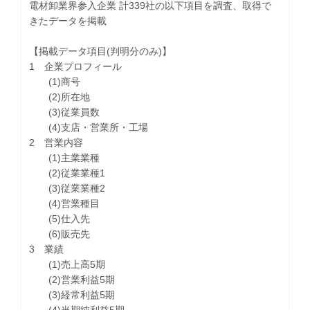
電材卸業界参入企業 計339社の以下項目を調査、取得で
きたデータを掲載
【掲載データ項目(判明分のみ)】
1 企業プロフィール
(1)商号
(2)所在地
(3)従業員数
(4)支店・営業所・工場
2 営業内容
(1)主業業種
(2)従業業種1
(3)従業業種2
(4)営業種目
(5)仕入先
(6)販売先
3 業績
(1)売上高5期
(2)営業利益5期
(3)経常利益5期