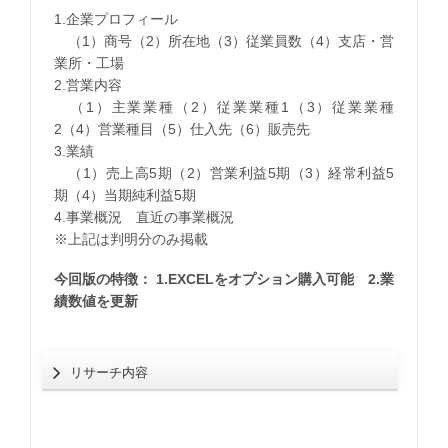
1.企業プロフィール
（1）商号（2）所在地（3）従業員数（4）支店・営
業所・工場
2.営業内容
（1）主業業種（2）従業業種1（3）従業業種
2（4）営業種目（5）仕入先（6）販売先
3.業績
（1）売上高5期（2）営業利益5期（3）経常利益5
期（4）当期純利益5期
4.事業概況 直近の事業概況
※上記は判明分のみ掲載
今回版の特徴： 1.EXCELをオプション購入可能 2.業
績数値を更新
リサーチ内容