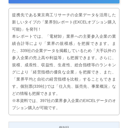
提携先である東京商工リサーチの企業データを活用した
新しいタイプの「業界別レポート(EXCELオプション購入
可能)」を発刊！
本レポートでは、「電材卸」業界への主要参入企業の業
績合計等により「業界の規模感」を把握できます。ま
た、339社の企業データを掲載しているため「大手以外の
参入企業の売上高や利益等」も把握できます。さらに、
規模、成長性、収益性、生産性、総合指標等のランキン
グにより「経営指標の優良な企業」を把握でき、また、
「業界平均と自社の経営指標を比較」することもできま
す。個別票(339社)では「仕入先、販売先、事業概況」な
どの情報も把握できます。
※本資料では、397社の業界参入企業のEXCELデータのオ
プション購入が可能です。
発刊日