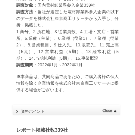
調査対象
：国内電材卸業界参入企業339社
調査方法
：当社が選定した電材卸業界参入企業の以下
のデータを株式会社東京商工リサーチから入手し、分
析・掲載した。
1.商号、2.所在地、3.従業員数、4.工場・支店・営業
所、5.業種（主業）、6.業種（従業1）、7.業種（従業
2）、8.営業種目、9.仕入先、10.販売先、11.売上高
（5期）、12.営業利益（5期）、13.経常利益（5
期）、14.当期純利益（5期）、15.事業概況
調査期間
：2022年1月～2022年1月
※本商品は、共同商品であるため、ご購入者様の個人
情報を除く企業情報を株式会社東京商工リサーチに提
供する場合がございます。
Close
▲
資料ポイント
レポート掲載社数339社