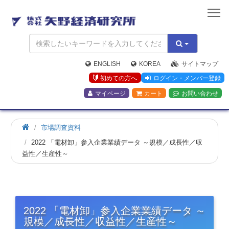
矢
野
経
済
研
究
ENGLISH
KOREA
サイトマップ
所
初めての方へ
ログイン・メンバー登録
マイページ
カート
お問い合わせ
市場調査資料
2022 「電材卸」参入企業業績データ ～規模／成長性／収
益性／生産性～
2022 「電材卸」参入企業業績データ ～
規模／成長性／収益性／生産性～