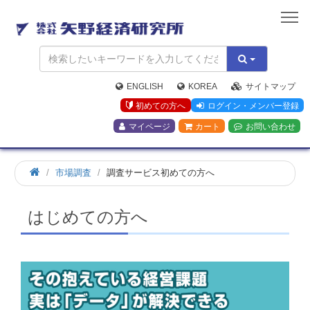
矢
野
経
済
研
究
ENGLISH
KOREA
サイトマップ
所
初めての方へ
ログイン・メンバー登録
マイページ
カート
お問い合わせ
ホ
市場調査
調査サービス初めての方へ
ー
ム
はじめての方へ