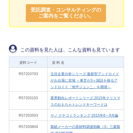
受託調査・コンサルティングの
ご案内をご覧ください。
この資料を見た人は、こんな資料も見ています
資料コード
資 料 名
R57203703
注目企業分析シリーズ 最新型アンドロイド
がお台場に登場 ～東芝が3ヶ国語を操るア
ンドロイド「地平ジュンこ」を開発～
R57203103
業界動向レポートシリーズ 2015年クリスマ
スのおもちゃトレンドキーワードは
R57203503
ヤノ クチコミランキング 2015年8～9月編
R57203804
製紙メーカーの原材料調達戦略（3）三菱製