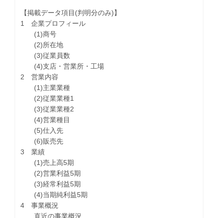
【掲載データ項目(判明分のみ)】
1 企業プロフィール
(1)商号
(2)所在地
(3)従業員数
(4)支店・営業所・工場
2 営業内容
(1)主業業種
(2)従業業種1
(3)従業業種2
(4)営業種目
(5)仕入先
(6)販売先
3 業績
(1)売上高5期
(2)営業利益5期
(3)経常利益5期
(4)当期純利益5期
4 事業概況
直近の事業概況