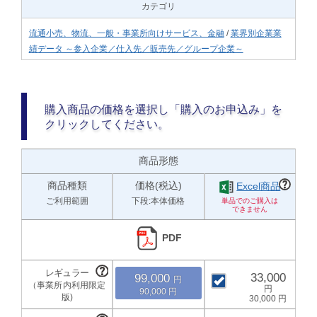
カテゴリ
流通小売、物流、一般・事業所向けサービス、金融
/
業界別企業業
績データ ～参入企業／仕入先／販売先／グループ企業～
購入商品の価格を選択し「購入のお申込み」を
クリックしてください。
商品形態
商品種類
価格(税込)
Excel商品
ご利用範囲
下段:本体価格
PDF
33,000
99,000
90,000
30,000