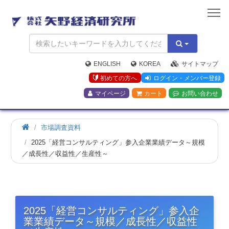
矢
野
経
済
研
究
ENGLISH
KOREA
サイトマップ
所
初めての方へ
ログイン・メンバー登録
マイページ
カート
お問い合わせ
市場調査資料
2025「経営コンサルティング」参入企業業績データ～規模
／成長性／収益性／生産性～
2025「経営コンサルティング」参入企
業業績データ～規模／成長性／収益性