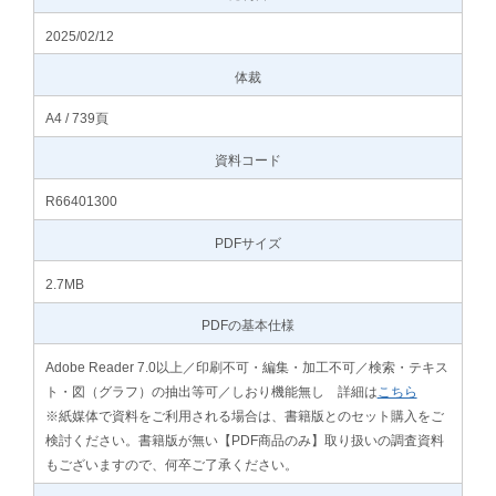
2025/02/12
体裁
A4 / 739頁
資料コード
R66401300
PDFサイズ
2.7MB
PDFの基本仕様
Adobe Reader 7.0以上／印刷不可・編集・加工不可／検索・テキス
ト・図（グラフ）の抽出等可／しおり機能無し 詳細は
こちら
※紙媒体で資料をご利用される場合は、書籍版とのセット購入をご
検討ください。書籍版が無い【PDF商品のみ】取り扱いの調査資料
もございますので、何卒ご了承ください。