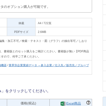
データのオプション購入が可能です。
体裁
A4 / 722頁
PDFサイズ
2.6MB
印刷不可・編集・加工不可／検索・テキスト・図（グラフ）の抽出等可／しおり
、書籍版とのセット購入をご検討ください。書籍版が無い【PDF商品
ますので、何卒ご了承ください。
備機器
/
業界別企業業績データ ～参入企業／仕入先／販売先／グループ
み」をクリックしてください。
価格(税込)
Excel商品