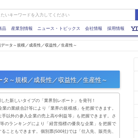
商品
産業別情報
ニュース・トピックス
会社情報
採用情報
業績データ～規模／成長性／収益性／生産性～
データ～規模／成長性／収益性／生産性～
用した新しいタイプの「業界別レポート」を発刊！
企業の業績合計等により「業界の規模感」を把握できます。
「大手以外の参入企業の売上高や利益等」も把握できます。さ
標等のランキングにより「経営指標の優良な企業」を把握で
ることもできます。個別票(500社)では「仕入先、販売先、