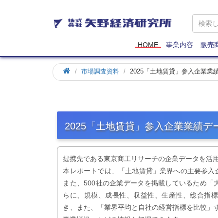
矢
野
経
済
HOME
事業内容
販売
研
究
市場調査資料
2025「土地賃貸」参入企業
所
2025「土地賃貸」参入企業業績
提携先である東京商工リサーチの企業データを活
本レポートでは、「土地賃貸」業界への主要参入
また、500社の企業データを掲載しているため
らに、規模、成長性、収益性、生産性、総合指
き、また、「業界平均と自社の経営指標を比較」す