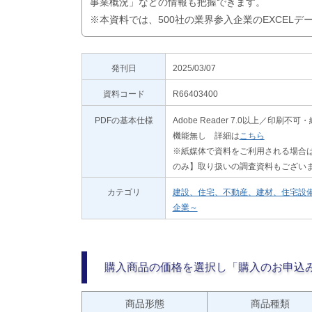
事業概況」などの情報も把握できます。
※本資料では、500社の業界参入企業のEXCEL
発刊日
2025/03/07
資料コード
R66403400
PDFの基本仕様
Adobe Reader 7.0以上／
機能無し 詳細は
こちら
※紙媒体で資料をご利用される場合は
のみ】取り扱いの調査資料もござい
カテゴリ
建設、住宅、不動産、建材、住宅設
企業～
購入商品の価格を選択し「購入のお申込
商品形態
商品種類