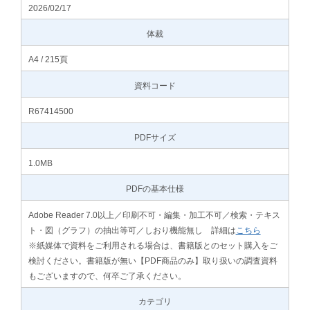
2026/02/17
体裁
A4 / 215頁
資料コード
R67414500
PDFサイズ
1.0MB
PDFの基本仕様
Adobe Reader 7.0以上／印刷不可・編集・加工不可／検索・テキス
ト・図（グラフ）の抽出等可／しおり機能無し 詳細は
こちら
※紙媒体で資料をご利用される場合は、書籍版とのセット購入をご
検討ください。書籍版が無い【PDF商品のみ】取り扱いの調査資料
もございますので、何卒ご了承ください。
カテゴリ