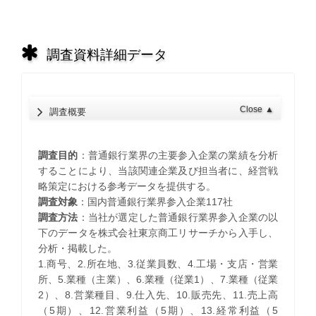
調査資料詳細データ
Close
▲
調査概要
調査目的
：普通銀行業界の主要参入企業の業績を分析
することにより、当該関連企業及び担当者に、経営戦
略策定における参考データを提供する。
調査対象
：国内普通銀行業界参入企業117社
調査方法
：当社が選定した普通銀行業界参入企業の以
下のデータを株式会社東京商工リサーチから入手し、
分析・掲載した。
1.商号、2.所在地、3.従業員数、4.工場・支店・営業
所、5.業種（主業）、6.業種（従業1）、7.業種（従業
2）、8.営業種目、9.仕入先、10.販売先、11.売上高
（5期）、12.営業利益（5期）、13.経常利益（5