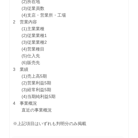
(2)所在地
(3)従業員数
(4)支店・営業所・工場
2 営業内容
(1)主業業種
(2)従業業種1
(3)従業業種2
(4)営業種目
(5)仕入先
(6)販売先
3 業績
(1)売上高5期
(2)営業利益5期
(3)経常利益5期
(4)当期純利益5期
4 事業概況
直近の事業概況
※上記項目はいずれも判明分のみ掲載