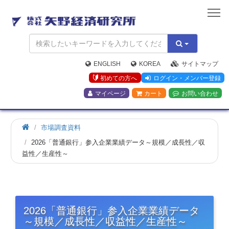
矢
野
経
済
研
究
ENGLISH
KOREA
サイトマップ
所
初めての方へ
ログイン・メンバー登録
マイページ
カート
お問い合わせ
市場調査資料
2026「普通銀行」参入企業業績データ～規模／成長性／収
益性／生産性～
2026「普通銀行」参入企業業績データ
～規模／成長性／収益性／生産性～