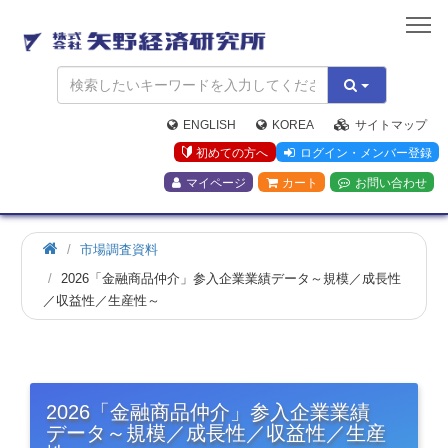
矢
野
経
済
研
究
ENGLISH
KOREA
サイトマップ
所
初めての方へ
ログイン・メンバー登録
マイページ
カート
お問い合わせ
市場調査資料
2026「金融商品仲介」参入企業業績データ～規模／成長性
／収益性／生産性～
2026「金融商品仲介」参入企業業績
データ～規模／成長性／収益性／生産