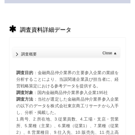
調査資料詳細データ
Close
▲
調査概要
調査目的
：金融商品仲介業界の主要参入企業の業績を
分析することにより、当該関連企業及び担当者に、経
営戦略策定における参考データを提供する。
調査対象
：国内金融商品仲介業界参入企業195社
調査方法
：当社が選定した金融商品仲介業界参入企業
の以下のデータを株式会社東京商工リサーチから入手
し、分析・掲載した。
1.商号、2.所在地、3.従業員数、4.工場・支店・営業
所、5.業種（主業）、6.業種（従業1）、7.業種（従業
2）、8.営業種目、9.仕入先、10.販売先、11.売上高