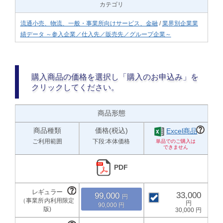
カテゴリ
流通小売、物流、一般・事業所向けサービス、金融
/
業界別企業業
績データ ～参入企業／仕入先／販売先／グループ企業～
購入商品の価格を選択し「購入のお申込み」を
クリックしてください。
商品形態
商品種類
価格(税込)
Excel商品
ご利用範囲
下段:本体価格
PDF
33,000
99,000
90,000
30,000