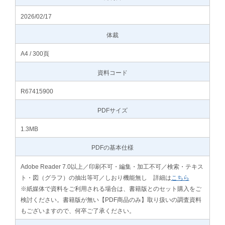
2026/02/17
体裁
A4 / 300頁
資料コード
R67415900
PDFサイズ
1.3MB
PDFの基本仕様
Adobe Reader 7.0以上／印刷不可・編集・加工不可／検索・テキス
ト・図（グラフ）の抽出等可／しおり機能無し 詳細は
こちら
※紙媒体で資料をご利用される場合は、書籍版とのセット購入をご
検討ください。書籍版が無い【PDF商品のみ】取り扱いの調査資料
もございますので、何卒ご了承ください。