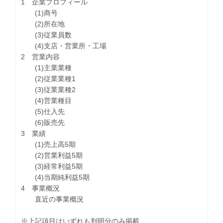
1 企業プロフィール
(1)商号
(2)所在地
(3)従業員数
(4)支店・営業所・工場
2 営業内容
(1)主業業種
(2)従業業種1
(3)従業業種2
(4)営業種目
(5)仕入先
(6)販売先
3 業績
(1)売上高5期
(2)営業利益5期
(3)経常利益5期
(4)当期純利益5期
4 事業概況
直近の事業概況
※上記項目はいずれも判明分のみ掲載