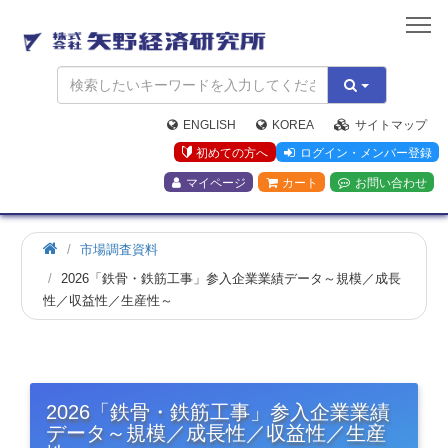
矢
野
経
済
研
究
ENGLISH
KOREA
サイトマップ
所
初めての方へ
ログイン・メンバー登録
マイページ
カート
お問い合わせ
市場調査資料
2026「鉄骨・鉄筋工事」参入企業業績データ～規模／成長
性／収益性／生産性～
2026「鉄骨・鉄筋工事」参入企業業績
データ～規模／成長性／収益性／生産