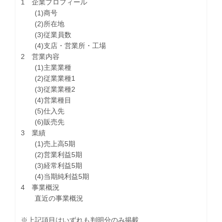
1 企業プロフィール
(1)商号
(2)所在地
(3)従業員数
(4)支店・営業所・工場
2 営業内容
(1)主業業種
(2)従業業種1
(3)従業業種2
(4)営業種目
(5)仕入先
(6)販売先
3 業績
(1)売上高5期
(2)営業利益5期
(3)経常利益5期
(4)当期純利益5期
4 事業概況
直近の事業概況
※上記項目はいずれも判明分のみ掲載