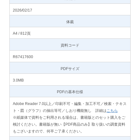
2026/02/17
体裁
A4 / 812頁
資料コード
R67417600
PDFサイズ
3.0MB
PDFの基本仕様
Adobe Reader 7.0以上／印刷不可・編集・加工不可／検索・テキス
ト・図（グラフ）の抽出等可／しおり機能無し 詳細は
こちら
※紙媒体で資料をご利用される場合は、書籍版とのセット購入をご
検討ください。書籍版が無い【PDF商品のみ】取り扱いの調査資料
もございますので、何卒ご了承ください。