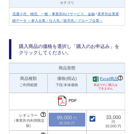
カテゴリ
流通小売、物流、一般・事業所向けサービス、金融
/
業界別企業業
績データ ～参入企業／仕入先／販売先／グループ企業～
購入商品の価格を選択し「購入のお申込み」を
クリックしてください。
商品形態
商品種類
価格(税込)
Excel商品
ご利用範囲
下段:本体価格
PDF
33,000
99,000
90,000
30,000