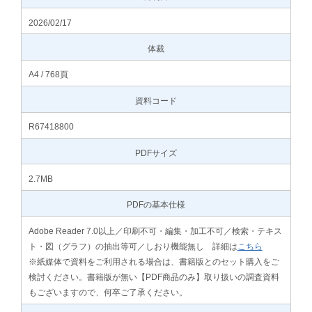
2026/02/17
体裁
A4 / 768頁
資料コード
R67418800
PDFサイズ
2.7MB
PDFの基本仕様
Adobe Reader 7.0以上／印刷不可・編集・加工不可／検索・テキス
ト・図（グラフ）の抽出等可／しおり機能無し 詳細は
こちら
※紙媒体で資料をご利用される場合は、書籍版とのセット購入をご
検討ください。書籍版が無い【PDF商品のみ】取り扱いの調査資料
もございますので、何卒ご了承ください。