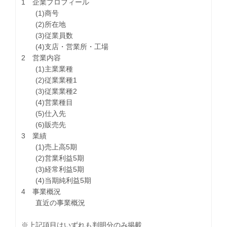
1 企業プロフィール
(1)商号
(2)所在地
(3)従業員数
(4)支店・営業所・工場
2 営業内容
(1)主業業種
(2)従業業種1
(3)従業業種2
(4)営業種目
(5)仕入先
(6)販売先
3 業績
(1)売上高5期
(2)営業利益5期
(3)経常利益5期
(4)当期純利益5期
4 事業概況
直近の事業概況
※上記項目はいずれも判明分のみ掲載