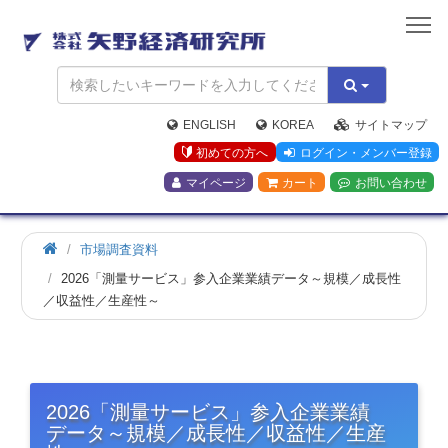
矢
野
経
済
研
究
ENGLISH
KOREA
サイトマップ
所
初めての方へ
ログイン・メンバー登録
マイページ
カート
お問い合わせ
市場調査資料
2026「測量サービス」参入企業業績データ～規模／成長性
／収益性／生産性～
2026「測量サービス」参入企業業績
データ～規模／成長性／収益性／生産