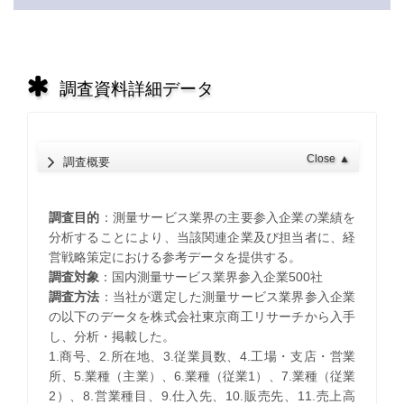
調査資料詳細データ
Close
▲
調査概要
調査目的
：測量サービス業界の主要参入企業の業績を
分析することにより、当該関連企業及び担当者に、経
営戦略策定における参考データを提供する。
調査対象
：国内測量サービス業界参入企業500社
調査方法
：当社が選定した測量サービス業界参入企業
の以下のデータを株式会社東京商工リサーチから入手
し、分析・掲載した。
1.商号、2.所在地、3.従業員数、4.工場・支店・営業
所、5.業種（主業）、6.業種（従業1）、7.業種（従業
2）、8.営業種目、9.仕入先、10.販売先、11.売上高