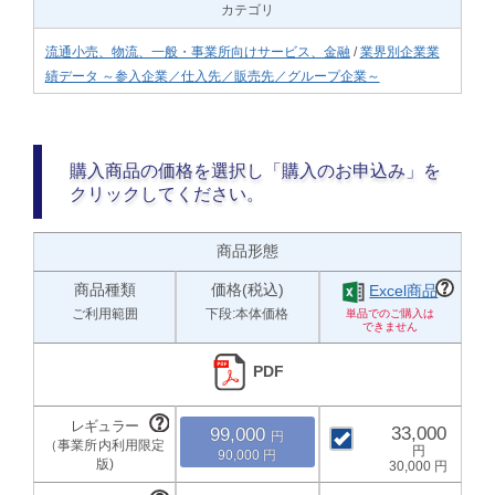
カテゴリ
流通小売、物流、一般・事業所向けサービス、金融
/
業界別企業業
績データ ～参入企業／仕入先／販売先／グループ企業～
購入商品の価格を選択し「購入のお申込み」を
クリックしてください。
商品形態
商品種類
価格(税込)
Excel商品
ご利用範囲
下段:本体価格
PDF
33,000
99,000
90,000
30,000