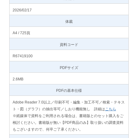
2026/02/17
体裁
A4 / 725頁
資料コード
R67419100
PDFサイズ
2.6MB
PDFの基本仕様
Adobe Reader 7.0以上／印刷不可・編集・加工不可／検索・テキス
ト・図（グラフ）の抽出等可／しおり機能無し 詳細は
こちら
※紙媒体で資料をご利用される場合は、書籍版とのセット購入をご
検討ください。書籍版が無い【PDF商品のみ】取り扱いの調査資料
もございますので、何卒ご了承ください。