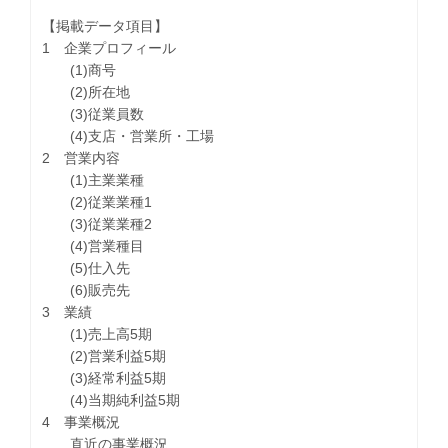
【掲載データ項目】
1 企業プロフィール
(1)商号
(2)所在地
(3)従業員数
(4)支店・営業所・工場
2 営業内容
(1)主業業種
(2)従業業種1
(3)従業業種2
(4)営業種目
(5)仕入先
(6)販売先
3 業績
(1)売上高5期
(2)営業利益5期
(3)経常利益5期
(4)当期純利益5期
4 事業概況
直近の事業概況