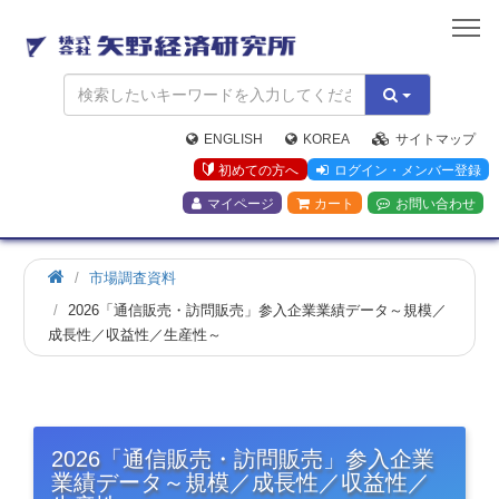
矢
野
経
済
研
究
ENGLISH
KOREA
サイトマップ
所
初めての方へ
ログイン・メンバー登録
マイページ
カート
お問い合わせ
市場調査資料
2026「通信販売・訪問販売」参入企業業績データ～規模／
成長性／収益性／生産性～
2026「通信販売・訪問販売」参入企業
業績データ～規模／成長性／収益性／