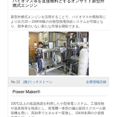
バイオマス等を直接燃料とするオンサイト新型外
燃式エンジン
新型外燃式エンジンを活用することで、バイオマスや廃熱等に
より出力20～100KW級の分散型熱電供給システムが可能とな
り、競争者のいない新たな市場を開拓できる。
No.12
(株)リッチストーン
企業情報詳細
Power Maker®
100℃以上の低温熱源を利用した小型発電システム。工場排熱
や温泉熱等を熱源とし、発電機一体型の偏心旋回スクロール膨
張機を用い、高効率でエネルギー変換し、10kW未満の小規模