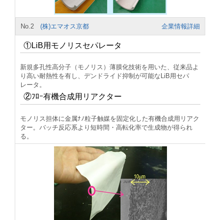
No.2
(株)エマオス京都
企業情報詳細
①LiB用モノリスセパレータ
新規多孔性高分子（モノリス）薄膜化技術を用いた、従来品よ
り高い耐熱性を有し、デンドライド抑制が可能なLiB用セパ
レータ。
②ﾌﾛｰ有機合成用リアクター
モノリス担体に金属ﾅﾉ粒子触媒を固定化した有機合成用リアク
ター。バッチ反応系より短時間・高転化率で生成物が得られ
る。