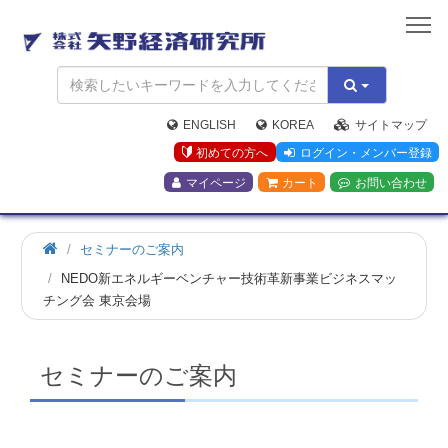
矢
野
経
済
研
究
ENGLISH
KOREA
サイトマップ
所
初めての方へ
ログイン・メンバー登録
マイページ
カート
お問い合わせ
ホ
セミナーのご案内
ー
NEDO新エネルギーベンチャー技術革新事業ビジネスマッ
ム
チング会 東京会場
セミナーのご案内