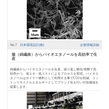
No.7
日本環境設計(株)
企業情報詳細
服（綿繊維）からバイオエタノールを高効率で生
産
綿繊維からバイオエタノールを生産。繰り返し糖化/発酵で高
効率かつ、省エネ・低コストによるプロセスを実現。バイオエ
タノールはボイラー燃料として利用する事でCO2を削減。コッ
トンリサイクルエネルギーとしてブランド化を行い付加価値を
提案します。