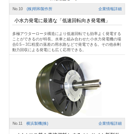
No.10
(株)明和製作所
企業情報詳細
小水力発電に最適な「低速回転向き発電機」
多極アウターロータ構造により低速回転でも効率よく発電する
ことができるのが特長。水車と組み合わせた小水力発電機の場
合0.5～3㍍程度の落差の用水路などで発電できる。その他余剰
動力回収による発電にも広く応用できる。
No.11
横浜製機(株)
企業情報詳細