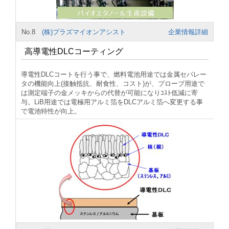
No.8
(株)プラズマイオンアシスト
企業情報詳細
高導電性DLCコーティング
導電性DLCコートを行う事で、燃料電池用途では金属セパレー
タの機能向上(接触抵抗、耐食性、コスト)が、プローブ用途で
は測定端子の金メッキからの代替が可能になりｺｽﾄ低減に寄
与。LiB用途では電極用アルミ箔をDLCアルミ箔へ変更する事
で電池特性が向上。