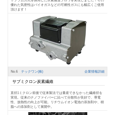
ヤフラム方式を採用した水素搬送ブロワを実現しました！その
優れた気密性はバイオガスなどの可燃性ガスにも幅広くご使用
頂けます！
No.6
テックワン(株)
企業情報詳細
サブミクロン炭素繊維
直径1ミクロン前後で従来製法では量産できなかった繊維径を
実現。従来のナノファイバーに比べて分散性が良好で、導電
性、放熱性の向上が可能。リチウムイオン電池の添加剤や、樹
脂への添加剤として展開中。