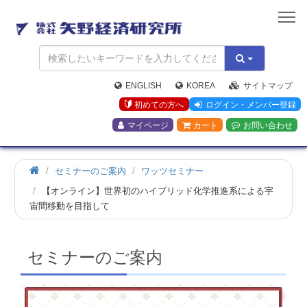
矢
野
経
済
研
究
ENGLISH
KOREA
サイトマップ
所
初めての方へ
ログイン・メンバー登録
マイページ
カート
お問い合わせ
ホ
セミナーのご案内
ワッツセミナー
ー
【オンライン】世界初のハイブリッド化学推進系による宇
ム
宙間移動を目指して
セミナーのご案内