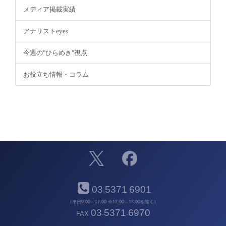
メディア掲載実績
アナリストeyes
今週の"ひらめき"視点
お役立ち情報・コラム
03
5371
6901
-
-
（平日9:00～17:00 ※12:00～13:00を除く）
03
5371
6970
FAX
-
-