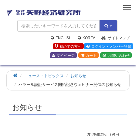
矢
野
経
済
研
究
ENGLISH
KOREA
サイトマップ
所
初めての方へ
ログイン・メンバー登録
マイページ
カート
お問い合わせ
ホ
ニュース・トピックス
お知らせ
ー
ハラール認証サービス開始記念ウェビナー開催のお知らせ
ム
お知らせ
2026年05月08日