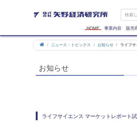
矢
野
経
済
HOME
事業内容
販売
研
究
ホ
ニュース・トピックス
お知らせ
ライフサ
所
ー
ム
お知らせ
ライフサイエンス マーケットレポート