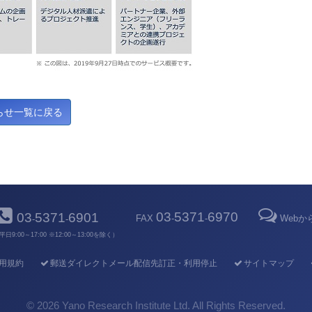
03
5371
6970
03
5371
6901
FAX
-
-
Web
-
-
平日9:00～17:00 ※12:00～13:00を除く）
用規約
郵送ダイレクトメール配信先訂正・利用停止
サイトマップ
©
2026 Yano Research Institute Ltd. All Rights Reserved.