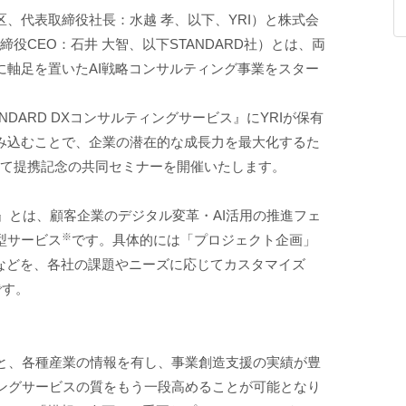
、代表取締役社長：水越 孝、以下、YRI）と株式会
締役CEO：石井 大智、以下STANDARD社）とは、両
に軸足を置いたAI戦略コンサルティング事業をスター
NDARD DXコンサルティングサービス』にYRIが保有
み込むことで、企業の潜在的な成長力を最大化するた
して提携記念の共同セミナーを開催いたします。
ビス』とは、顧客企業のデジタル変革・AI活用の推進フェ
※
型サービス
です。具体的には「プロジェクト企画」
」などを、各社の課題やニーズに応じてカスタマイズ
です。
RD社と、各種産業の情報を有し、事業創造支援の実績が豊
ィングサービスの質をもう一段高めることが可能となり