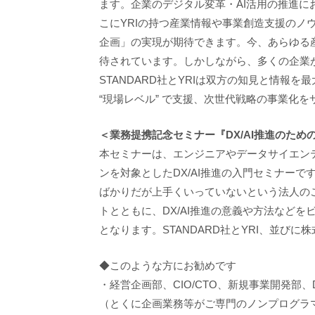
ます。企業のデジタル変革・AI活用の推進に
こにYRIの持つ産業情報や事業創造支援のノ
企画」の実現が期待できます。今、あらゆる
待されています。しかしながら、多くの企業
STANDARD社とYRIは双方の知見と情報を
“現場レベル” で支援、次世代戦略の事業化
＜業務提携記念セミナー『DX/AI推進のため
本セミナーは、エンジニアやデータサイエン
ンを対象としたDX/AI推進の入門セミナーで
ばかりだが上手くいっていないという法人の
トとともに、DX/AI推進の意義や方法など
となります。STANDARD社とYRI、並び
◆このような方にお勧めです
・経営企画部、CIO/CTO、新規事業開発部、D
（とくに企画業務等がご専門のノンプログラ