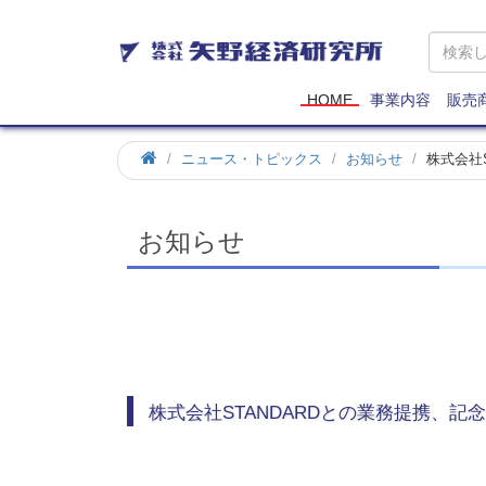
矢
野
経
済
HOME
事業内容
販売
研
究
ホ
ニュース・トピックス
お知らせ
株式会社
所
ー
ム
お知らせ
株式会社STANDARDとの業務提携、記