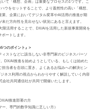
おいて「構想、企画」は重要なプロセスの1つです。こ
ウハウをセットすることで、より蓋然性の高い「構想、
産業、企業においてデジタル変革やAI活用の推進が期
が未だ方向性を見出せない状況にあると言えます。
最大限活用することで、DX/AIを活用した新規事業開発を
をサポートします。
の5つのポイント』>
ティストなどに該当しない非専門家のビジネスパーソ
す。DX/AI推進を始めようとしている、もしくは始めた
ご担当者を念頭に置き、よくあるお悩みへの解決ヒン
をビジネス利用の視点からわかりやすく解説していく内容
に株式会社共同通信社が共同で開催いたします。
X/AI推進部署の方
マー、専門的数学知識に乏しい方）