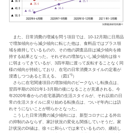
また、日常消費の増減を問う項目では、10-12月期に日用品
で増加傾向から減少傾向に転じた他は、食料品ではプラス領
域を維持しているものの、その他の調査品目は減少傾向を維
持する結果となった。それぞれの増加ないし減少傾向は徐々
に弱まってきているが、3四半期に渡って反転することなく同
様の傾向が持続しており、在宅の日常消費スタイルの定着が
*3
浸透しつつあると言える。（図1
）
さらに在宅関連項目の増加傾向のピークないし転換点は、
翌四半期の2021年1-3月期の後になることが見通される。今
年2020年春からの在宅基調の生活スタイルが、それ以前の日
常の生活スタイルに戻り始める転換点は、ついぞ年内には訪
れそうにないことが明らかとなった。
こうした日常消費の減少傾向には、新型コロナによる外出
の抑制のみならず、家計状況の変化も関係していそうだ。家
計状況のDI値は、徐々に和らいでは来ているものの、継続し