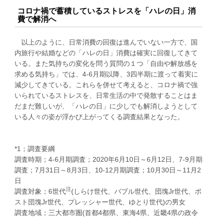
コロナ禍で蓄積しているストレスを「ハレの日」消
費で解消へ
以上のように、日常消費の回復は進んでいない一方で、国
内旅行や結婚などの「ハレの日」消費は確実に回復してきて
いる。また気持ちの変化を問う質問の１つ「自由や解放感を
求める気持ち」では、4-6月期以降、3四半期に渡って着実に
減少してきている。これらを併せて考えると、コロナ禍で強
いられているストレスを、日常生活の中で発散することはま
だまだ難しいが、「ハレの日」に少しでも解消しようとして
いる人々の姿が浮かび上がってくる調査結果となった。
*1；調査要綱
調査時期；4-6月期調査；2020年6月10日～6月12日、7-9月期
調査；7月31日～8月3日、10-12月期調査；10月30日～11月2
日
注
調査対象；6世代
(しらけ世代、バブル世代、団塊Jr世代、ポ
スト団塊Jr世代、プレッシャー世代、ゆとり世代)の男女
調査地域；三大都市圏(首都4都県、東海4県、近畿4県の政令