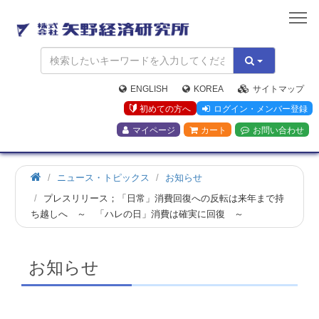
矢
野
経
済
研
究
ENGLISH
KOREA
サイトマップ
所
初めての方へ
ログイン・メンバー登録
マイページ
カート
お問い合わせ
ホ
ニュース・トピックス
お知らせ
ー
プレスリリース；「日常」消費回復への反転は来年まで持
ム
ち越しへ ～ 「ハレの日」消費は確実に回復 ～
お知らせ