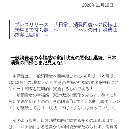
2020年11月18日
プレスリリース；「日常」消費回復への反転は
来年まで持ち越しへ ～ 「ハレの日」消費は
確実に回復 ～
一般消費者の幸福感や家計状況の悪化は継続、日常
消費の回帰もまだ見えない
本調査は、一般消費者へ四半期ごとに4-6月期、7-9月期、
10-12月期の3期にわたってその意識や行動の変化を中心にア
*1
ンケート調査を定期的に実施するものである
。
一般消費者の幸福感、家計状況の変化をみると、徐々に和
*2
らいで来ているものの、そのDI値
はマイナス圏（悪化トレン
ド）が継続しており、現状、下げ止まりには至っていない。
そのような中、日常消費動向に関する多くの調査項目で
は、コロナ禍による急変からの回復が未だみられず、消費者