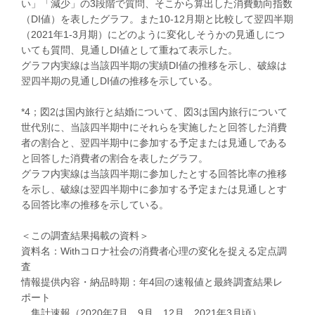
い」「減少」の3段階で質問、そこから算出した消費動向指数
（DI値）を表したグラフ。また10-12月期と比較して翌四半期
（2021年1-3月期）にどのように変化しそうかの見通しにつ
いても質問、見通しDI値として重ねて表示した。
グラフ内実線は当該四半期の実績DI値の推移を示し、破線は
翌四半期の見通しDI値の推移を示している。
*4；図2は国内旅行と結婚について、図3は国内旅行について
世代別に、当該四半期中にそれらを実施したと回答した消費
者の割合と、翌四半期中に参加する予定または見通しである
と回答した消費者の割合を表したグラフ。
グラフ内実線は当該四半期に参加したとする回答比率の推移
を示し、破線は翌四半期中に参加する予定または見通しとす
る回答比率の推移を示している。
＜この調査結果掲載の資料＞
資料名：Withコロナ社会の消費者心理の変化を捉える定点調
査
情報提供内容・納品時期：年4回の速報値と最終調査結果レ
ポート
集計速報（2020年7月、9月、12月、2021年3月頃）