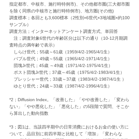
指定都市、中核市、施行時特例市)、その他都市圏(三大都市圏
を除く同県の中核市と施行時特例市)、地方圏(その他)
調査標本；各回とも3,600標本（2性別×6世代×3地域圏×約100
サンプル）
調査方法；インターネットアンケート調査方式、単回答
注；調査対象6世代の年齢区分は以下の通り（10-12月期調
査時点の満年齢で表示）
しらけ世代；55歳～61歳（1959/4/2-1965/4/1生）
バブル世代；49歳～55歳（1965/4/2-1971/4/1生）
団塊Jr世代；45歳
～49歳（1971/4/2-1975/4/1生）
ポスト団塊Jr世代；37歳～45歳（1975/4/2-1983/4/1生）
プレッシャー世代；33歳～37歳（1983/4/2-1987/4/1生
）
ゆとり世代；24歳～33歳（1987/4/2-1996/4/1生）
*2；Diffusion Index。「改善した」「やや改善した」「変わら
ない」「やや悪化した」「悪化した」の5段階で質問、そこか
ら算出した動向指数
*3；図1は、当該四半期中の日常消費におけるお金の使い方に
ついて、品目別に前四半期と比較して「増加」「変わらな