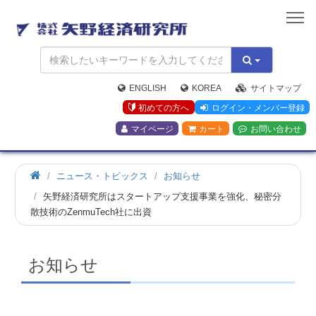
矢
野
経
済
研
究
ENGLISH
KOREA
サイトマップ
所
初めての方へ
ログイン・メンバー登録
マイページ
カート
お問い合わせ
ホ
ニュース・トピックス
お知らせ
ー
矢野経済研究所はスタートアップ支援事業を強化、秘密分
ム
散技術のZenmuTech社に出資
お知らせ