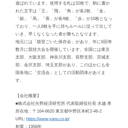
遊ばれています。使用する札は32枚で、駒に書か
れた文字は「王」「飛」「角」が各2枚、「金」
「銀」「馬」「香」が各4枚、「歩」が10枚となっ
ており、一人8枚を手に持ちルールに従って出して
いき、早くなくなった者が勝ちとなります。
地元には「能登ごいた保存会」があり、年に6回奇
数月に競技大会を開催しています。全国には東京
支部、大阪支部、神奈川支部、長野支部、宮城支
部、金沢支部、埼玉支部があり、このほかにも全
国各地に「交流会」としての活動団体がありま
す。
【会社概要】
■株式会社矢野経済研究所 代表取締役社長 水越 孝
所在地：〒164-8620 東京都中野区本町2-46-2
URL:
https://www.yano.co.jp/
創業：1958年