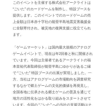
このイベントを主催する株式会社アークライトは
“ごいた” のカードゲームを制作し、特設ブースを
提供します。このイベントでのカードゲームの売
上金額は日本赤十字社の能登半島地震災害義援金
に全額寄付され、被災地の復興支援に役立てられ
ます。
「ゲームマーケット」は国内最大規模のアナログ
ゲームイベントで、現在は年2回春と秋に開催され
ています。今回は主催者であるアークライトの福
本皇祐代表取締役が能登半島にゆかりがあるご縁
で “ごいた” 特設ブースの出展が実現しました。一
方、当社はアナログゲームの市場動向を調査研究
するなかで郷土ゲームの文化的価値を再発見し、
全国各地に伝承される郷土ゲームの普及を通じて
地方の活性化をはかる取り組みをスタートさせて
います。今回の “ごいた” への当社の支援活動はそ