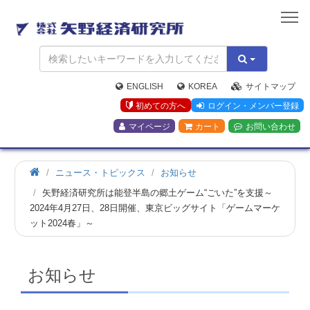
矢
野
経
済
研
究
ENGLISH
KOREA
サイトマップ
所
初めての方へ
ログイン・メンバー登録
マイページ
カート
お問い合わせ
ホ
ニュース・トピックス
お知らせ
ー
矢野経済研究所は能登半島の郷土ゲーム“ごいた”を支援～
ム
2024年4月27日、28日開催、東京ビッグサイト「ゲームマーケ
ット2024春」～
お知らせ