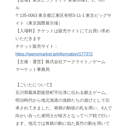
ル
〒135-0063 東京都江東区有明3-11-1 東京ビッグサ
イト（東京国際展示場）
【入場料】チケットは販売サイトにてお買い求め
いただきます
チケット販売サイト：
https://gamemarket.jp/information/177372
【主催・運営】株式会社アークライト／ゲーム
マーケット事務局
【ごいたについて】
石川県鳳珠郡能登町宇出津に伝わる郷土ゲーム。
明治時代から地元漁港の漁師たちの遊びとして伝
承されてきました。将棋の駒状の札を用い、4人で
向かい合った者同士が味方となってペア戦で行い
ます。地元では将棋の駒に似た真竹の駒を用いて