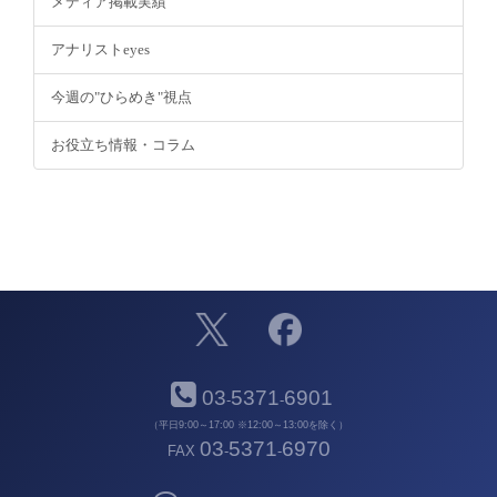
メディア掲載実績
アナリストeyes
今週の"ひらめき"視点
お役立ち情報・コラム
03
5371
6901
-
-
（平日9:00～17:00 ※12:00～13:00を除く）
03
5371
6970
FAX
-
-