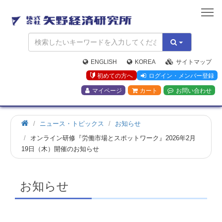
矢
野
経
済
研
究
ENGLISH
KOREA
サイトマップ
所
初めての方へ
ログイン・メンバー登録
マイページ
カート
お問い合わせ
ホ
ニュース・トピックス
お知らせ
ー
オンライン研修『労働市場とスポットワーク』2026年2月
ム
19日（木）開催のお知らせ
お知らせ