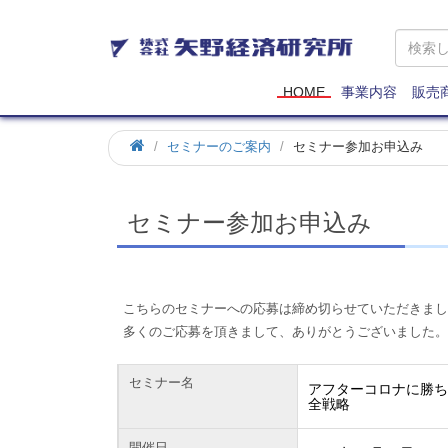
矢
野
経
済
HOME
事業内容
販売
研
究
ホ
セミナーのご案内
セミナー参加お申込み
所
ー
ム
セミナー参加お申込み
こちらのセミナーへの応募は締め切らせていただきまし
多くのご応募を頂きまして、ありがとうございました。
セミナー名
アフターコロナに勝
全戦略
開催日