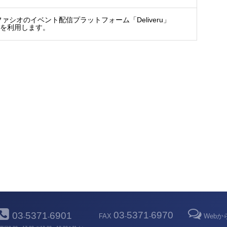
ァシオのイベント配信プラットフォーム「Deliveru」
.jp/）を利用します。
03
5371
6970
03
5371
6901
FAX
-
-
Web
-
-