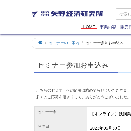
矢
野
経
済
HOME
事業内容
販売
研
究
ホ
セミナーのご案内
セミナー参加お申込み
所
ー
ム
セミナー参加お申込み
こちらのセミナーへの応募は締め切らせていただきまし
多くのご応募を頂きまして、ありがとうございました。
セミナー名
【オンライン】鉄鋼
開催日
2023年05月30日