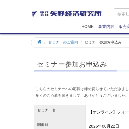
矢
野
経
済
HOME
事業内容
販売
研
究
ホ
セミナーのご案内
セミナー参加お申込み
所
ー
ム
セミナー参加お申込み
こちらのセミナーへの応募は締め切らせていただきまし
多くのご応募を頂きまして、ありがとうございました。
セミナー名
【オンライン】フォ
開催日
2026年06月22日