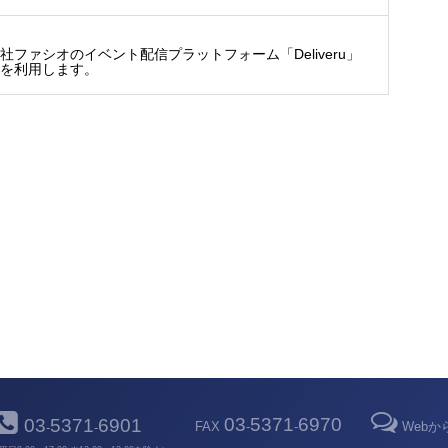
信
ファシオのイベント配信プラットフォーム「Deliveru」
.jp/）を利用します。
03
5371
6970
03
5371
6901
FAX
-
-
Web
-
-