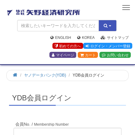
矢
野
経
済
研
究
ENGLISH
KOREA
サイトマップ
所
初めての方へ
ログイン・メンバー登録
マイページ
カート
お問い合わせ
ホ
ヤノデータバンク(YDB)
YDB会員ログイン
ー
ム
YDB会員ログイン
会員No. /
Membership Number