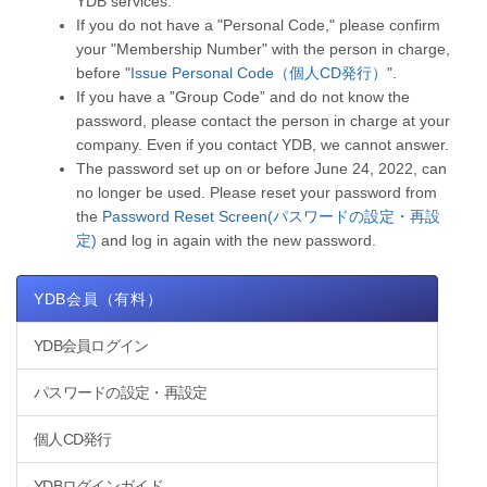
YDB services.
If you do not have a "Personal Code," please confirm
your "Membership Number" with the person in charge,
before "
Issue Personal Code（個人CD発行）
".
If you have a ”Group Code” and do not know the
password, please contact the person in charge at your
company. Even if you contact YDB, we cannot answer.
The password set up on or before June 24, 2022, can
no longer be used. Please reset your password from
the
Password Reset Screen(パスワードの設定・再設
定)
and log in again with the new password.
YDB会員（有料）
YDB会員ログイン
パスワードの設定・再設定
個人CD発行
YDBログインガイド