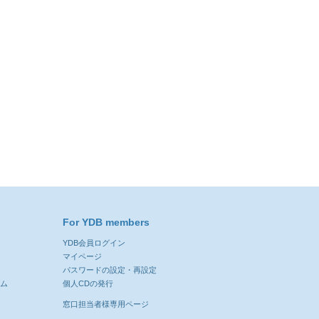
For YDB members
YDB会員ログイン
ン
マイページ
パスワードの設定・再設定
ーム
個人CDの発行
窓口担当者様専用ページ