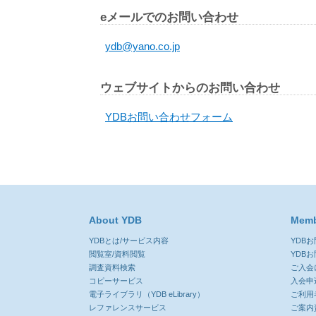
eメールでのお問い合わせ
ydb@yano.co.jp
ウェブサイトからのお問い合わせ
YDBお問い合わせフォーム
About YDB
Memb
YDBとは/サービス内容
YDB
閲覧室/資料閲覧
YDB
調査資料検索
ご入会
コピーサービス
入会申
電子ライブラリ（YDB eLibrary）
ご利用
レファレンスサービス
ご案内