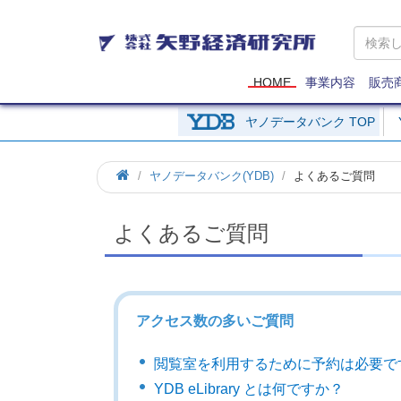
矢
野
経
済
HOME
事業内容
販売
研
究
ヤノデータバンク TOP
所
ヤノデータバンク(YDB)
よくあるご質問
よくあるご質問
アクセス数の多いご質問
閲覧室を利用するために予約は必要で
YDB eLibrary とは何ですか？