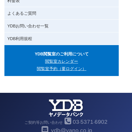
料金表
よくあるご質問
YDBお問い合わせ一覧
YDB利用規程
YDB閲覧室のご利用について
閲覧室カレンダー
閲覧室予約（要ログイン）
03
5371
6902
ご契約等お問い合わせ
-
-
ydb@yano.co.jp