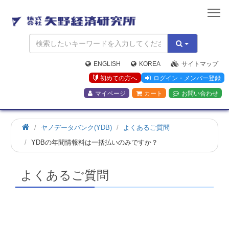
矢
野
経
済
研
究
ENGLISH
KOREA
サイトマップ
所
初めての方へ
ログイン・メンバー登録
マイページ
カート
お問い合わせ
ホ
ヤノデータバンク(YDB)
よくあるご質問
ー
YDBの年間情報料は一括払いのみですか？
ム
よくあるご質問