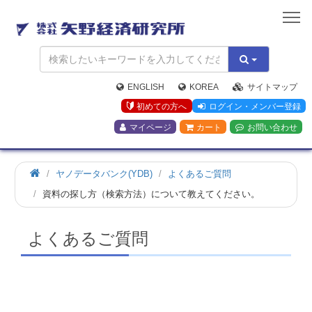
矢
野
経
済
研
究
ENGLISH
KOREA
サイトマップ
所
初めての方へ
ログイン・メンバー登録
マイページ
カート
お問い合わせ
ホ
ヤノデータバンク(YDB)
よくあるご質問
ー
資料の探し方（検索方法）について教えてください。
ム
よくあるご質問