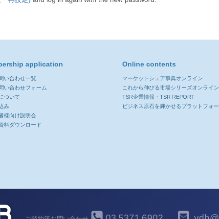
ership application
Online contents
お問い合わせ一覧
マーケットシェア事典オンライン
お問い合わせフォーム
これから伸びる市場シリーズオンライ
について
TSR企業情報・TSR REPORT
込み
ビジネス原石を輝かせるプラットフォ
者様向け説明会
資料ダウンロード
03
5371
6902
ydb@y
ご契約等お問い合わせ
-
-