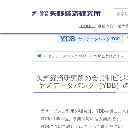
矢
野
経
済
HOME
事業内容
販売
研
究
ヤノデータバンク TOP
所
ホ
ヤノデータバンク(YDB)
YDB会員ログイン
ー
ム
矢野経済研究所の会員制ビジ
ヤノデータバンク（YDB）
当サービスご利用の場合は、YDB会員にご入
YDBは1年単位、事業所毎の法人契約です。
YDBについて詳しくは
こちら
ご覧ください。