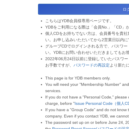
こちらはYDB会員様専用ページです。
YDBをご利用になる際は「会員No.」「CD」
個人CDをお持ちでない方は、会員番号を貴社
い。お申し込みいただいてから2営業日以内に
グループCDでログインされる方で、パスワー
い。YDBにお問い合わせいただきましてもお
2022年06月24日以前に登録していたパス
お手数ですが、
パスワードの再設定
より新た
This page is for YDB members only.
You will need your "Membership Number" and 
services.
If you do not have a "Personal Code," please
charge, before "
Issue Personal Code（個
If you have a ”Group Code” and do not know t
company. Even if you contact YDB, we cannot
The password set up on or before June 24, 2
the
Password Reset Screen(パスワードの