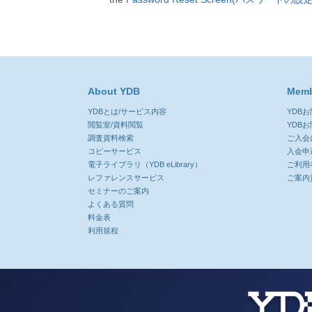
About YDB
Memb
YDBとは/サービス内容
YDB
閲覧室/資料閲覧
YDB
調査資料検索
ご入会
コピーサービス
入会申
電子ライブラリ（YDB eLibrary）
ご利用
レファレンスサービス
ご案内
セミナーのご案内
よくある質問
料金表
利用規程