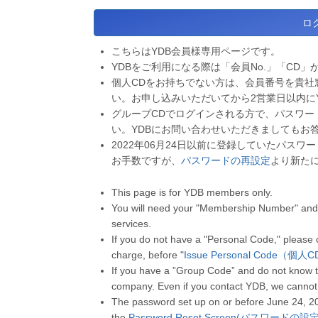
こちらはYDB会員様専用ページです。
YDBをご利用になる際は「会員No.」「CD」
個人CDをお持ちでない方は、会員番号を貴社
い。お申し込みいただいてから2営業日以内に
グループCDでログインされる方で、パスワー
い。YDBにお問い合わせいただきましてもお
2022年06月24日以前に登録していたパス
お手数ですが、
パスワードの再設定
より新た
This page is for YDB members only.
You will need your "Membership Number" and 
services.
If you do not have a "Personal Code," please
charge, before "
Issue Personal Code（個
If you have a ”Group Code” and do not know t
company. Even if you contact YDB, we cannot
The password set up on or before June 24, 2
the
Password Reset Screen(パスワードの