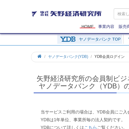
矢
野
経
済
HOME
事業内容
販売
研
究
ヤノデータバンク TOP
所
ホ
ヤノデータバンク(YDB)
YDB会員ログイン
ー
ム
矢野経済研究所の会員制ビジ
ヤノデータバンク（YDB）
当サービスご利用の場合は、YDB会員にご入
YDBは1年単位、事業所毎の法人契約です。
YDBについて詳しくは
こちら
ご覧ください。