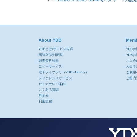
About YDB
Memb
YDBとは/サービス内容
YDB
閲覧室/資料閲覧
YDB
調査資料検索
ご入会
コピーサービス
入会申
電子ライブラリ（YDB eLibrary）
ご利用
レファレンスサービス
ご案内
セミナーのご案内
よくある質問
料金表
利用規程