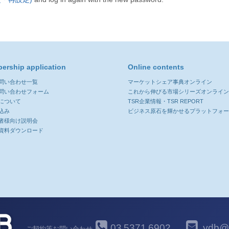
ership application
Online contents
お問い合わせ一覧
マーケットシェア事典オンライン
お問い合わせフォーム
これから伸びる市場シリーズオンライ
について
TSR企業情報・TSR REPORT
込み
ビジネス原石を輝かせるプラットフォ
者様向け説明会
資料ダウンロード
03
5371
6902
ydb@y
ご契約等お問い合わせ
-
-