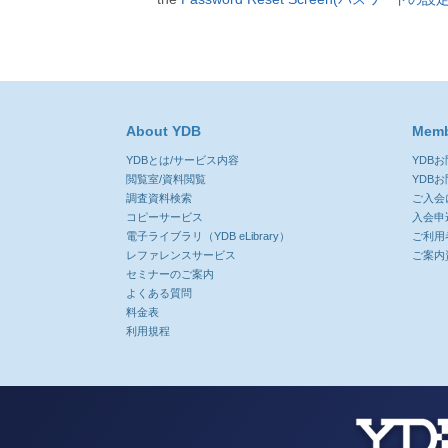
About YDB
Memb
YDBとは/サービス内容
YDB
閲覧室/資料閲覧
YDB
調査資料検索
ご入会
コピーサービス
入会申
電子ライブラリ（YDB eLibrary）
ご利用
レファレンスサービス
ご案内
セミナーのご案内
よくある質問
料金表
利用規程