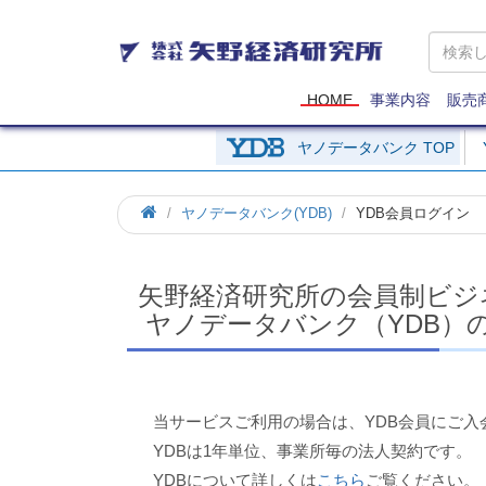
矢
野
経
済
HOME
事業内容
販売
研
究
ヤノデータバンク TOP
所
ホ
ヤノデータバンク(YDB)
YDB会員ログイン
ー
ム
矢野経済研究所の会員制ビジ
ヤノデータバンク（YDB）
当サービスご利用の場合は、YDB会員にご入
YDBは1年単位、事業所毎の法人契約です。
YDBについて詳しくは
こちら
ご覧ください。