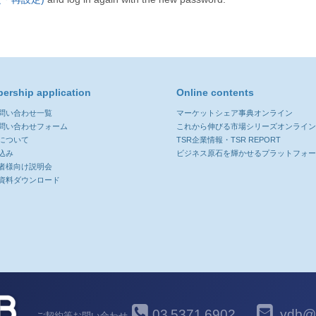
ership application
Online contents
お問い合わせ一覧
マーケットシェア事典オンライン
お問い合わせフォーム
これから伸びる市場シリーズオンライ
について
TSR企業情報・TSR REPORT
込み
ビジネス原石を輝かせるプラットフォ
者様向け説明会
資料ダウンロード
03
5371
6902
ydb@y
ご契約等お問い合わせ
-
-