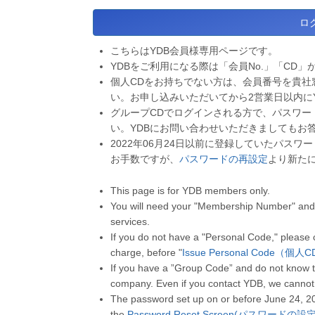
こちらはYDB会員様専用ページです。
YDBをご利用になる際は「会員No.」「CD」
個人CDをお持ちでない方は、会員番号を貴社
い。お申し込みいただいてから2営業日以内に
グループCDでログインされる方で、パスワー
い。YDBにお問い合わせいただきましてもお
2022年06月24日以前に登録していたパス
お手数ですが、
パスワードの再設定
より新た
This page is for YDB members only.
You will need your "Membership Number" and 
services.
If you do not have a "Personal Code," please
charge, before "
Issue Personal Code（個
If you have a ”Group Code” and do not know t
company. Even if you contact YDB, we cannot
The password set up on or before June 24, 2
the
Password Reset Screen(パスワードの