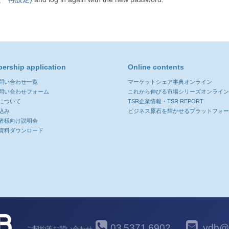
ership application
Online contents
お問い合わせ一覧
マーケットシェア事典オンライン
お問い合わせフォーム
これから伸びる市場シリーズオンライ
について
TSR企業情報・TSR REPORT
込み
ビジネス原石を輝かせるプラットフォ
者様向け説明会
資料ダウンロード
03
5371
6902
ydb@y
ご契約等お問い合わせ
-
-