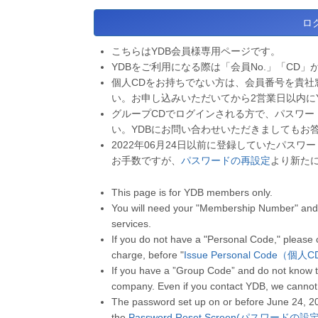
こちらはYDB会員様専用ページです。
YDBをご利用になる際は「会員No.」「CD」
個人CDをお持ちでない方は、会員番号を貴社
い。お申し込みいただいてから2営業日以内に
グループCDでログインされる方で、パスワー
い。YDBにお問い合わせいただきましてもお
2022年06月24日以前に登録していたパス
お手数ですが、
パスワードの再設定
より新た
This page is for YDB members only.
You will need your "Membership Number" and 
services.
If you do not have a "Personal Code," please
charge, before "
Issue Personal Code（個
If you have a ”Group Code” and do not know t
company. Even if you contact YDB, we cannot
The password set up on or before June 24, 2
the
Password Reset Screen(パスワードの