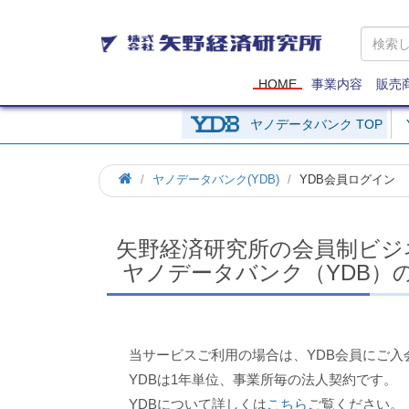
矢
野
経
済
HOME
事業内容
販売
研
究
ヤノデータバンク TOP
所
ホ
ヤノデータバンク(YDB)
YDB会員ログイン
ー
ム
矢野経済研究所の会員制ビジ
ヤノデータバンク（YDB）
当サービスご利用の場合は、YDB会員にご入
YDBは1年単位、事業所毎の法人契約です。
YDBについて詳しくは
こちら
ご覧ください。