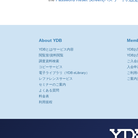
About YDB
Memb
YDBとは/サービス内容
YDB
閲覧室/資料閲覧
YDB
調査資料検索
ご入会
コピーサービス
入会申
電子ライブラリ（YDB eLibrary）
ご利用
レファレンスサービス
ご案内
セミナーのご案内
よくある質問
料金表
利用規程