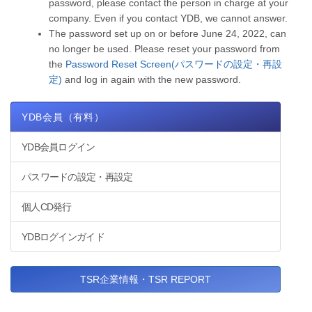
password, please contact the person in charge at your
company. Even if you contact YDB, we cannot answer.
The password set up on or before June 24, 2022, can
no longer be used. Please reset your password from
the
Password Reset Screen(パスワードの設定・再設
定)
and log in again with the new password.
YDB会員（有料）
YDB会員ログイン
パスワードの設定・再設定
個人CD発行
YDBログインガイド
TSR企業情報・TSR REPORT