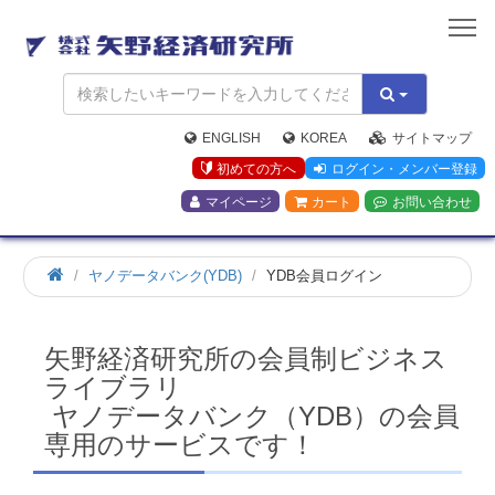
矢
野
経
済
研
究
ENGLISH
KOREA
サイトマップ
所
初めての方へ
ログイン・メンバー登録
マイページ
カート
お問い合わせ
ホ
ヤノデータバンク(YDB)
YDB会員ログイン
ー
ム
矢野経済研究所の会員制ビジネス
ライブラリ
ヤノデータバンク（YDB）の会員
専用のサービスです！