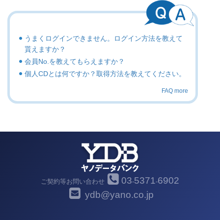
うまくログインできません。ログイン方法を教えて
貰えますか？
会員No.を教えてもらえますか？
個人CDとは何ですか？取得方法を教えてください。
FAQ more
03
5371
6902
ご契約等お問い合わせ
-
-
ydb@yano.co.jp