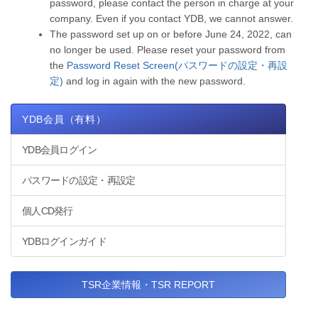
password, please contact the person in charge at your
company. Even if you contact YDB, we cannot answer.
The password set up on or before June 24, 2022, can
no longer be used. Please reset your password from
the
Password Reset Screen(パスワードの設定・再設
定)
and log in again with the new password.
YDB会員（有料）
YDB会員ログイン
パスワードの設定・再設定
個人CD発行
YDBログインガイド
TSR企業情報・TSR REPORT