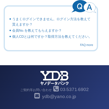
うまくログインできません。ログイン方法を教えて
貰えますか？
会員No.を教えてもらえますか？
個人CDとは何ですか？取得方法を教えてください。
FAQ more
03
5371
6902
ご契約等お問い合わせ
-
-
ydb@yano.co.jp