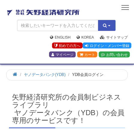
矢
野
経
済
研
究
ENGLISH
KOREA
サイトマップ
所
初めての方へ
ログイン・メンバー登録
マイページ
カート
お問い合わせ
ホ
ヤノデータバンク(YDB)
YDB会員ログイン
ー
ム
矢野経済研究所の会員制ビジネス
ライブラリ
ヤノデータバンク（YDB）の会員
専用のサービスです！