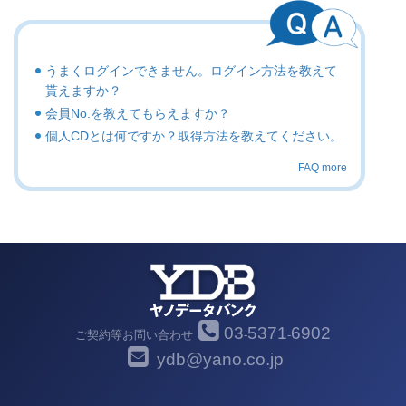
うまくログインできません。ログイン方法を教えて
貰えますか？
会員No.を教えてもらえますか？
個人CDとは何ですか？取得方法を教えてください。
FAQ more
03
5371
6902
ご契約等お問い合わせ
-
-
ydb@yano.co.jp