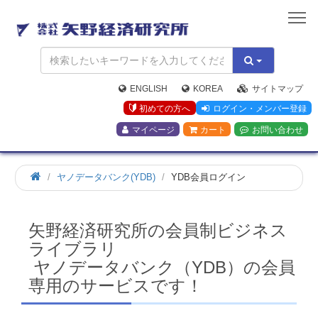
矢
野
経
済
研
究
ENGLISH
KOREA
サイトマップ
所
初めての方へ
ログイン・メンバー登録
マイページ
カート
お問い合わせ
ホ
ヤノデータバンク(YDB)
YDB会員ログイン
ー
ム
矢野経済研究所の会員制ビジネス
ライブラリ
ヤノデータバンク（YDB）の会員
専用のサービスです！