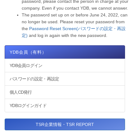
password, please contact the person in charge at your
company. Even if you contact YDB, we cannot answer.
The password set up on or before June 24, 2022, can
no longer be used. Please reset your password from
the
Password Reset Screen(パスワードの設定・再設
定)
and log in again with the new password.
YDB会員（有料）
YDB会員ログイン
パスワードの設定・再設定
個人CD発行
YDBログインガイド
TSR企業情報・TSR REPORT