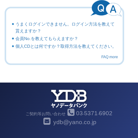
うまくログインできません。ログイン方法を教えて
貰えますか？
会員No.を教えてもらえますか？
個人CDとは何ですか？取得方法を教えてください。
FAQ more
03
5371
6902
ご契約等お問い合わせ
-
-
ydb@yano.co.jp