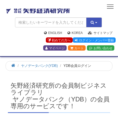
矢
野
経
済
研
究
ENGLISH
KOREA
サイトマップ
所
初めての方へ
ログイン・メンバー登録
マイページ
カート
お問い合わせ
ホ
ヤノデータバンク(YDB)
YDB会員ログイン
ー
ム
矢野経済研究所の会員制ビジネス
ライブラリ
ヤノデータバンク（YDB）の会員
専用のサービスです！