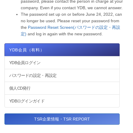
password, please contact the person in charge at your
company. Even if you contact YDB, we cannot answer.
The password set up on or before June 24, 2022, can
no longer be used. Please reset your password from
the
Password Reset Screen(パスワードの設定・再設
定)
and log in again with the new password.
YDB会員（有料）
YDB会員ログイン
パスワードの設定・再設定
個人CD発行
YDBログインガイド
TSR企業情報・TSR REPORT