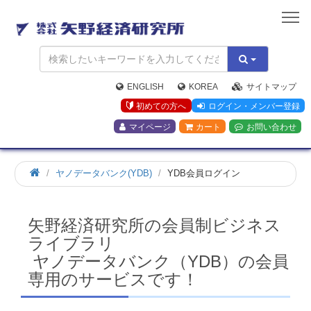
矢
野
経
済
研
究
ENGLISH
KOREA
サイトマップ
所
初めての方へ
ログイン・メンバー登録
マイページ
カート
お問い合わせ
ホ
ヤノデータバンク(YDB)
YDB会員ログイン
ー
ム
矢野経済研究所の会員制ビジネス
ライブラリ
ヤノデータバンク（YDB）の会員
専用のサービスです！