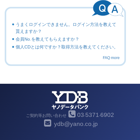
うまくログインできません。ログイン方法を教えて
貰えますか？
会員No.を教えてもらえますか？
個人CDとは何ですか？取得方法を教えてください。
FAQ more
03
5371
6902
ご契約等お問い合わせ
-
-
ydb@yano.co.jp