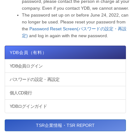
password, please contact the person in charge at your
company. Even if you contact YDB, we cannot answer.
The password set up on or before June 24, 2022, can
no longer be used. Please reset your password from
the
Password Reset Screen(パスワードの設定・再設
定)
and log in again with the new password.
YDB会員（有料）
YDB会員ログイン
パスワードの設定・再設定
個人CD発行
YDBログインガイド
TSR企業情報・TSR REPORT