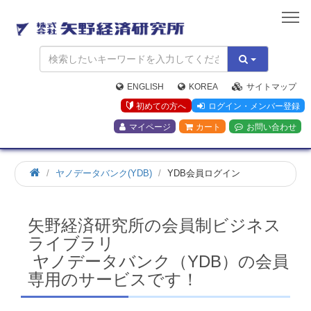
矢
野
経
済
研
究
ENGLISH
KOREA
サイトマップ
所
初めての方へ
ログイン・メンバー登録
マイページ
カート
お問い合わせ
ホ
ヤノデータバンク(YDB)
YDB会員ログイン
ー
ム
矢野経済研究所の会員制ビジネス
ライブラリ
ヤノデータバンク（YDB）の会員
専用のサービスです！