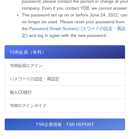
password, please contact the person in charge at your
company. Even if you contact YDB, we cannot answer.
The password set up on or before June 24, 2022, can
no longer be used. Please reset your password from
the
Password Reset Screen(パスワードの設定・再設
定)
and log in again with the new password.
YDB会員（有料）
YDB会員ログイン
パスワードの設定・再設定
個人CD発行
YDBログインガイド
TSR企業情報・TSR REPORT