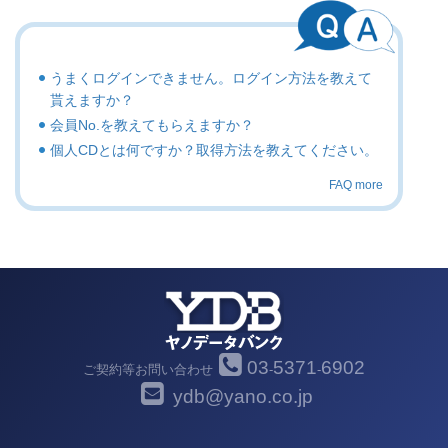
うまくログインできません。ログイン方法を教えて
貰えますか？
会員No.を教えてもらえますか？
個人CDとは何ですか？取得方法を教えてください。
FAQ more
03
5371
6902
ご契約等お問い合わせ
-
-
ydb@yano.co.jp