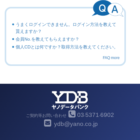
うまくログインできません。ログイン方法を教えて
貰えますか？
会員No.を教えてもらえますか？
個人CDとは何ですか？取得方法を教えてください。
FAQ more
03
5371
6902
ご契約等お問い合わせ
-
-
ydb@yano.co.jp