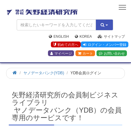
矢
野
経
済
研
究
ENGLISH
KOREA
サイトマップ
所
初めての方へ
ログイン・メンバー登録
マイページ
カート
お問い合わせ
ホ
ヤノデータバンク(YDB)
YDB会員ログイン
ー
ム
矢野経済研究所の会員制ビジネス
ライブラリ
ヤノデータバンク（YDB）の会員
専用のサービスです！