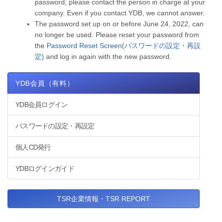
password, please contact the person in charge at your
company. Even if you contact YDB, we cannot answer.
The password set up on or before June 24, 2022, can
no longer be used. Please reset your password from
the
Password Reset Screen(パスワードの設定・再設
定)
and log in again with the new password.
YDB会員（有料）
YDB会員ログイン
パスワードの設定・再設定
個人CD発行
YDBログインガイド
TSR企業情報・TSR REPORT