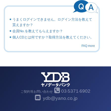
うまくログインできません。ログイン方法を教えて
貰えますか？
会員No.を教えてもらえますか？
個人CDとは何ですか？取得方法を教えてください。
FAQ more
03
5371
6902
ご契約等お問い合わせ
-
-
ydb@yano.co.jp