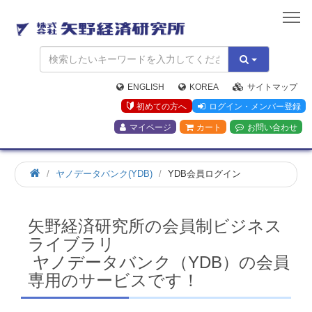
矢
野
経
済
研
究
ENGLISH
KOREA
サイトマップ
所
初めての方へ
ログイン・メンバー登録
マイページ
カート
お問い合わせ
ホ
ヤノデータバンク(YDB)
YDB会員ログイン
ー
ム
矢野経済研究所の会員制ビジネス
ライブラリ
ヤノデータバンク（YDB）の会員
専用のサービスです！