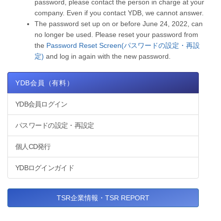
password, please contact the person in charge at your
company. Even if you contact YDB, we cannot answer.
The password set up on or before June 24, 2022, can
no longer be used. Please reset your password from
the
Password Reset Screen(パスワードの設定・再設
定)
and log in again with the new password.
YDB会員（有料）
YDB会員ログイン
パスワードの設定・再設定
個人CD発行
YDBログインガイド
TSR企業情報・TSR REPORT