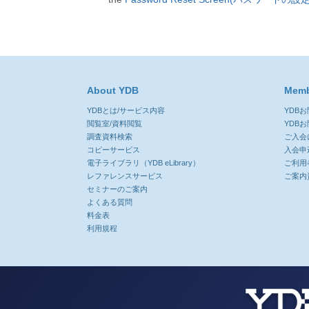
About YDB
Memb
YDBとは/サービス内容
YDB
閲覧室/資料閲覧
YDB
調査資料検索
ご入会
コピーサービス
入会申
電子ライブラリ（YDB eLibrary）
ご利用
レファレンスサービス
ご案内
セミナーのご案内
よくある質問
料金表
利用規程